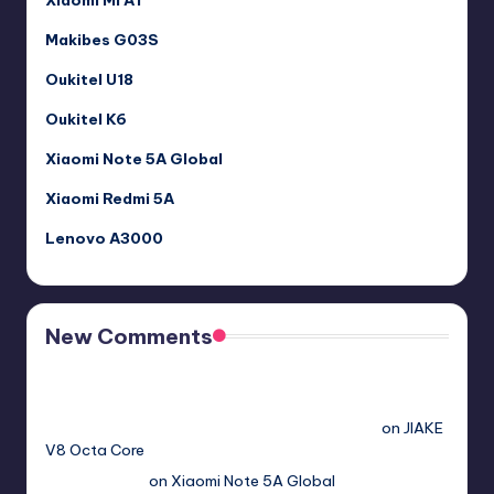
Makibes G03S
Oukitel U18
Oukitel K6
Xiaomi Note 5A Global
Xiaomi Redmi 5A
Lenovo A3000
New Comments
Free Sex. Chat me >>>> graph.org/The-Best-AI-Sex-
Girlfriend-05-11?
hs=2acb2677a4116f5a299667977537a450&
on
JIAKE
V8 Octa Core
Гимбуро Петр
on
Xiaomi Note 5A Global