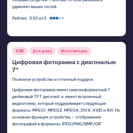
удивляет ваших гостей.
Рейтинг: 3.50 из 5
GadgetZilla
01/11/2011
Posted
by
Posted
USB
Для дома
Мультимедиа
in
Цифровая фоторамка с диагональю
7″
Полезное устройство и отличный подарок.
Цифровая фоторамка имеет широкоформатный 7
дюймовый TFT дисплей и имеет встроенный
видеоплеер, который поддерживает следующие
форматы: MPEG1, MPEG2, MPEG4, DIVX, XVID и AVI. Но
основная функция устройства – отображение
фотографий в форматах JPEG/PNG/BMP/GIF.