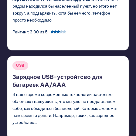
рядом находился бы населенный пункт, но этого нет
вокруг, а подзарядить, хотя бы немного, телефон
просто необходимо.
Рейтинг: 3.00 из 5
GadgetZilla
02/17/2011
Posted
by
Posted
USB
in
Зарядное USB-устройтсво для
батареек AA/AAA
В наше время современные технологии настолько
облегчают нашу жизнь, что мы уже не представляем
себе, как обходиться без мелочей. Которые экономят
нам время и деньги. Например, таких, как зарядное
устройство…
GadgetZilla
02/14/2011
Posted