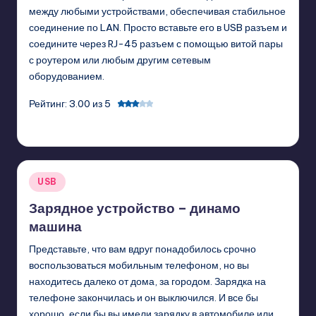
между любыми устройствами, обеспечивая стабильное
соединение по LAN. Просто вставьте его в USB разъем и
соедините через RJ-45 разъем с помощью витой пары
с роутером или любым другим сетевым
оборудованием.
Рейтинг: 3.00 из 5
GadgetZilla
02/25/2011
Posted
by
Posted
USB
in
Зарядное устройство – динамо
машина
Представьте, что вам вдруг понадобилось срочно
воспользоваться мобильным телефоном, но вы
находитесь далеко от дома, за городом. Зарядка на
телефоне закончилась и он выключился. И все бы
хорошо, если бы вы имели зарядку в автомобиле или