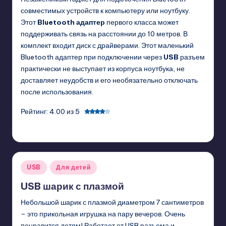
совместимых устройств к компьютеру или ноутбуку.
Этот
Bluetooth адаптер
первого класса может
поддерживать связь на расстоянии до 10 метров. В
комплект входит диск с драйверами. Этот маленький
Bluetooth адаптер при подключении через
USB
разъем
практически не выступает из корпуса ноутбука, не
доставляет неудобств и его необязательно отключать
после использования.
Рейтинг: 4.00 из 5
GadgetZilla
01/13/2011
Posted
by
Posted
USB
Для детей
in
USB шарик с плазмой
Небольшой шарик с плазмой диаметром 7 сантиметров
– это прикольная игрушка на пару вечеров. Очень
понравится детям! Работает от USB разъема и