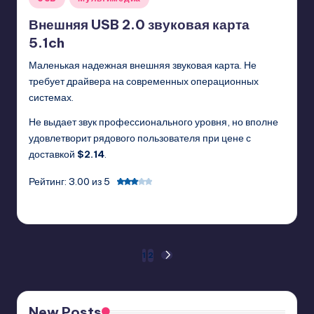
in
Внешняя USB 2.0 звуковая карта
5.1ch
Маленькая надежная внешняя звуковая карта. Не
требует драйвера на современных операционных
системах.
Не выдает звук профессионального уровня, но вполне
удовлетворит рядового пользователя при цене с
доставкой
$2.14
.
Рейтинг: 3.00 из 5
GadgetZilla
01/03/2011
Posted
by
Posts
1
2
NEXT
PAGE
pagination
New Posts