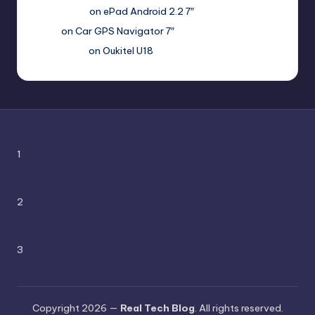
Haroldnuads
on
ePad Android 2.2 7″
Вадим
on
Car GPS Navigator 7″
Romanxxx77
on
Oukitel U18
1
2
3
Copyright 2026 —
Real Tech Blog
. All rights reserved.