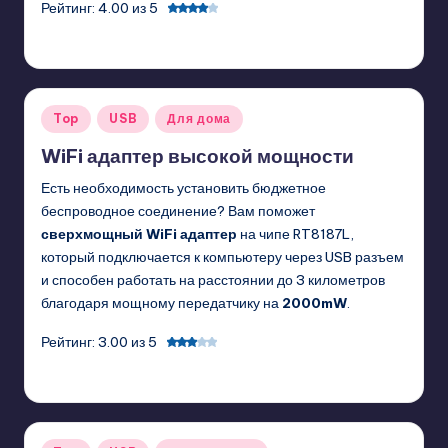
Рейтинг: 4.00 из 5
GadgetZilla
01/10/2011
Posted
by
Posted
Top
USB
Для дома
in
WiFi адаптер высокой мощности
Есть необходимость установить бюджетное
беспроводное соединение? Вам поможет
сверхмощный WiFi адаптер
на чипе RT8187L,
который подключается к компьютеру через USB разъем
и способен работать на расстоянии до 3 километров
благодаря мощному передатчику на
2000mW
.
Рейтинг: 3.00 из 5
GadgetZilla
01/05/2011
Posted
by