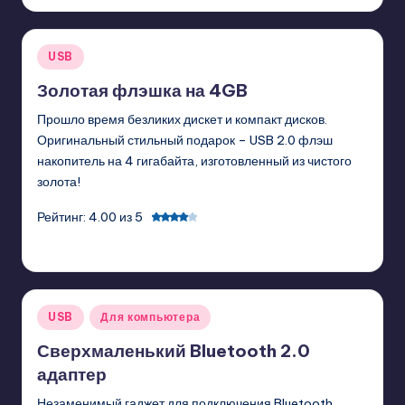
by
Posted
USB
in
Золотая флэшка на 4GB
Прошло время безликих дискет и компакт дисков.
Оригинальный стильный подарок – USB 2.0 флэш
накопитель на 4 гигабайта, изготовленный из чистого
золота!
Рейтинг: 4.00 из 5
GadgetZilla
02/03/2011
Posted
by
Posted
USB
Для компьютера
in
Сверхмаленький Bluetooth 2.0
адаптер
Незаменимый гаджет для подключения Bluetooth