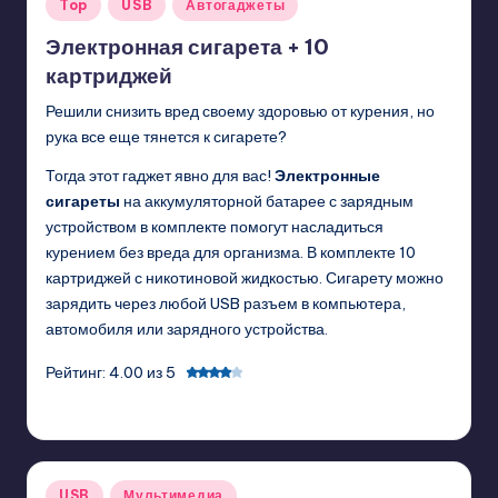
Posted
Top
USB
Автогаджеты
in
Электронная сигарета + 10
картриджей
Решили снизить вред своему здоровью от курения, но
рука все еще тянется к сигарете?
Тогда этот гаджет явно для вас!
Электронные
сигареты
на аккумуляторной батарее с зарядным
устройством в комплекте помогут насладиться
курением без вреда для организма. В комплекте 10
картриджей с никотиновой жидкостью. Сигарету можно
зарядить через любой USB разъем в компьютера,
автомобиля или зарядного устройства.
Рейтинг: 4.00 из 5
GadgetZilla
01/04/2011
Posted
by
Posted
USB
Мультимедиа