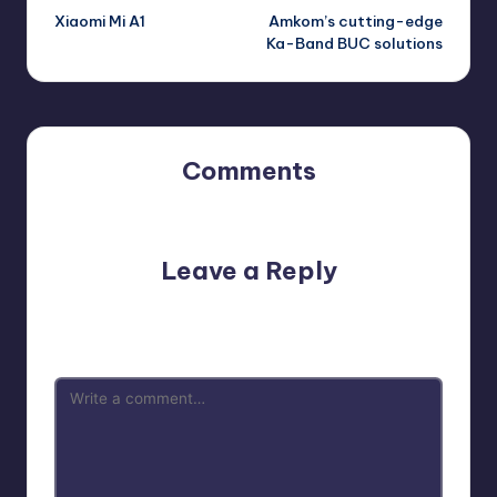
Xiaomi Mi A1
Amkom’s cutting-edge
navigation
Ka-Band BUC solutions
Comments
No comments yet. Why don’t you start the discussion?
Leave a Reply
Your email address will not be published.
Required fields
are marked
*