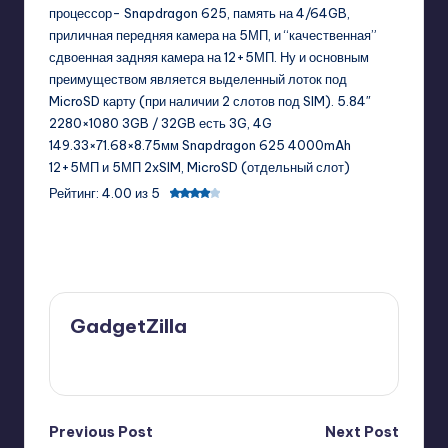
процессор- Snapdragon 625, память на 4/64GB,
приличная передняя камера на 5МП, и “качественная”
сдвоенная задняя камера на 12+5МП. Ну и основным
преимуществом является выделенный лоток под
MicroSD карту (при наличии 2 слотов под SIM). 5.84″
2280×1080 3GB / 32GB есть 3G, 4G
149.33×71.68×8.75мм Snapdragon 625 4000mAh
12+5МП и 5МП 2xSIM, MicroSD (отдельный слот)
Рейтинг: 4.00 из 5
Last updated on 09/09/2024
GadgetZilla
View All Posts
Post
Previous Post
Next Post