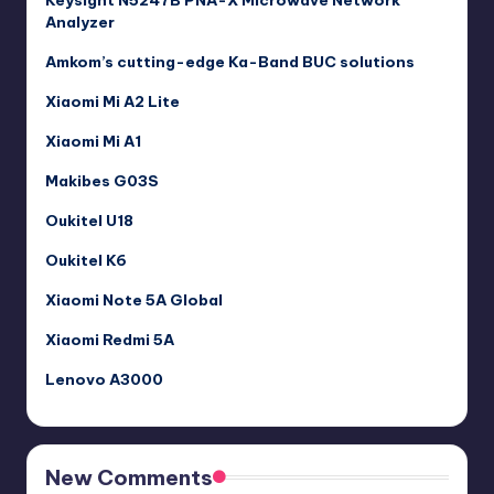
Keysight N5247B PNA-X Microwave Network
Analyzer
Amkom’s cutting-edge Ka-Band BUC solutions
Xiaomi Mi A2 Lite
Xiaomi Mi A1
Makibes G03S
Oukitel U18
Oukitel K6
Xiaomi Note 5A Global
Xiaomi Redmi 5A
Lenovo A3000
New Comments