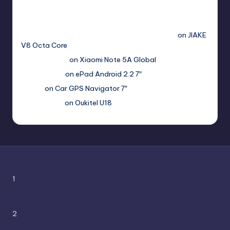
Free Sex. Chat me >>>> graph.org/The-Best-AI-Sex-
Girlfriend-05-11?
hs=2acb2677a4116f5a299667977537a450&
on
JIAKE
V8 Octa Core
Гимбуро Петр
on
Xiaomi Note 5A Global
Haroldnuads
on
ePad Android 2.2 7″
Вадим
on
Car GPS Navigator 7″
Romanxxx77
on
Oukitel U18
1
2