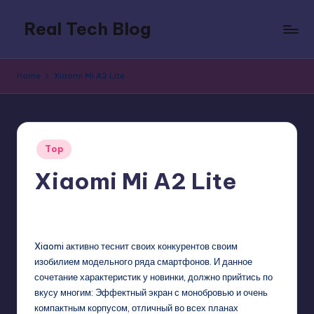
Real Tech Blog
Skip
to
Bold
content
insights
Home
Xiaomi Mi A2 Lite
on
tech
trends,
innovation,
Posted
and
Top
in
digital
Xiaomi Mi A2 Lite
policy.
GadgetZilla
01/07/2019
No Comments
Posted
by
Xiaomi активно теснит своих конкурентов своим
изобилием модельного ряда смартфонов. И данное
сочетание характеристик у новинки, должно прийтись по
вкусу многим: Эффектный экран с монобровью и очень
компактным корпусом, отличный во всех планах