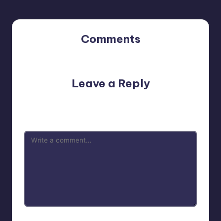
Comments
No comments yet. Why don’t you start the discussion?
Leave a Reply
Your email address will not be published.
Required fields
are marked
*