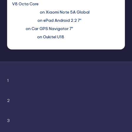
V8 Octa Core
Гимбуро Петр
on
Xiaomi Note 5A Global
Haroldnuads
on
ePad Android 2.2 7″
Вадим
on
Car GPS Navigator 7″
Romanxxx77
on
Oukitel U18
1
2
3