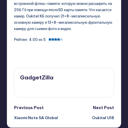
встроенной флеш-памяти, которую можно расширить на
256 Гб при помощи microSD карты памяти. Что касается
камер, Oukitel K6 получил 21+8-мегапиксельную
основную камеру и 13+8-мегапиксельную фронтальную
камеру для съемки фото и видео.
Рейтинг: 4.00 из 5
Last updated on 09/09/2024
GadgetZilla
View All Posts
Post
Previous Post
Next Post
Xiaomi Note 5A Global
Oukitel U18
navigation