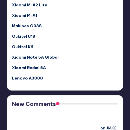
Xiaomi Mi A2 Lite
Xiaomi Mi A1
Makibes G03S
Oukitel U18
Oukitel K6
Xiaomi Note 5A Global
Xiaomi Redmi 5A
Lenovo A3000
New Comments
Free Sex. Chat me >>>> graph.org/The-Best-AI-Sex-
Girlfriend-05-11?
hs=2acb2677a4116f5a299667977537a450&
on
JIAKE