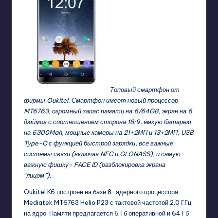
Топовый смартфон от
фирмы Oukitel. Смартфон имеет новый процессор
MT6763, огромный запас памяти на 6/64GB, экран на 6
дюймов с соотношением сторона 18:9, ёмкую батарею
на 6300Mah, мощные камеры на 21+2МП и 13+2МП, USB
Type-C с функцией быстрой зарядки, все важные
системы связи (включая NFC и GLONASS), и самую
важную фишку- FACE ID (разблокировка экрана
“лицом”).
Oukitel K6 построен на базе 8-ядерного процессора
Mediatek MT6763 Helio P23 с тактовой частотой 2.0 ГГц
на ядро. Памяти предлагается 6 Гб оперативной и 64 Гб