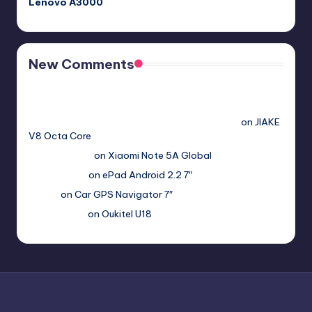
Lenovo A3000
New Comments
Free Sex. Chat me >>>> graph.org/The-Best-AI-Sex-
Girlfriend-05-11?
hs=2acb2677a4116f5a299667977537a450&
on
JIAKE
V8 Octa Core
Гимбуро Петр
on
Xiaomi Note 5A Global
Haroldnuads
on
ePad Android 2.2 7″
Вадим
on
Car GPS Navigator 7″
Romanxxx77
on
Oukitel U18