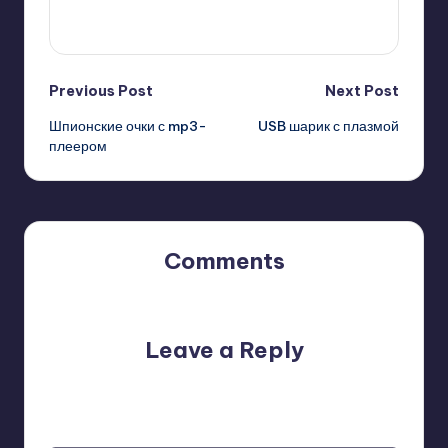
View All Posts
Post
Previous Post
Next Post
Шпионские очки с mp3-
USB шарик с плазмой
navigation
плеером
Comments
No comments yet. Why don’t you start the discussion?
Leave a Reply
Your email address will not be published.
Required fields
are marked
*