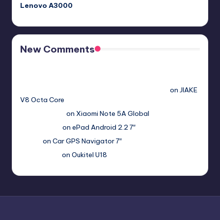
Lenovo A3000
New Comments
Free Sex. Chat me >>>> graph.org/The-Best-AI-Sex-
Girlfriend-05-11?
hs=2acb2677a4116f5a299667977537a450&
on
JIAKE
V8 Octa Core
Гимбуро Петр
on
Xiaomi Note 5A Global
Haroldnuads
on
ePad Android 2.2 7″
Вадим
on
Car GPS Navigator 7″
Romanxxx77
on
Oukitel U18