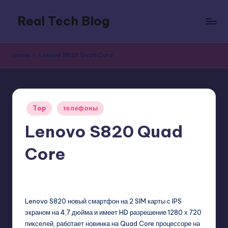
Real Tech Blog
Skip
to
Bold
content
insights
Home
Lenovo S820 Quad Core
on
tech
trends,
innovation,
Posted
and
Top
телефоны
in
digital
Lenovo S820 Quad
policy.
Core
GadgetZilla
11/01/2013
No Comments
Posted
by
Lenovo S820 новый смартфон на 2 SIM карты с IPS
экраном на 4,7 дюйма и имеет HD разрешение 1280 х 720
пикселей, работает новинка на Quad Core процессоре на