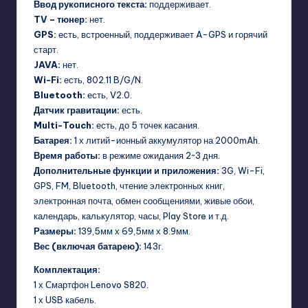
Ввод рукописного текста:
поддерживает.
TV – тюнер:
нет.
GPS:
есть, встроенный, поддерживает A-GPS и горячий
старт.
JAVA:
нет.
Wi-Fi:
есть, 802.11 B/G/N.
Bluetooth:
есть, V2.0.
Датчик гравитации:
есть.
Multi-Touch:
есть, до 5 точек касания.
Батарея:
1 х литий-ионный аккумулятор на 2000mAh.
Время работы:
в режиме ожидания 2~3 дня.
Дополнительные функции и приложения:
3G, Wi-Fi,
GPS, FM, Bluetooth, чтение электронных книг,
электронная почта, обмен сообщениями, живые обои,
календарь, калькулятор, часы, Play Store и т.д.
Размеры:
139,5мм х 69,5мм х 8.9мм.
Вес (включая батарею):
143г.
Комплектация:
1 х Смартфон Lenovo S820.
1 х USB кабель.