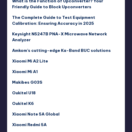
What is the Function of Upconverter? Your
Friendly Guide to Block Upconverters
The Complete Guide to Test Equipment
Calibration: Ensuring Accuracy in 2025
Keysight N5247B PNA-X Microwave Network
Analyzer
Amkom’s cutting-edge Ka-Band BUC solutions
Xiaomi Mi A2 Lite
Xiaomi Mi A1
Makibes G03S
Oukitel U18
Oukitel K6
Xiaomi Note 5A Global
Xiaomi Redmi 5A