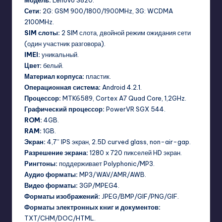
Модель:
Lenovo S820.
Сети:
2G: GSM 900/1800/1900MHz, 3G: WCDMA
2100MHz.
SIM слоты:
2 SIM слота, двойной режим ожидания сети
(один участник разговора).
IMEI:
уникальный.
Цвет:
белый.
Материал корпуса:
пластик.
Операционная система:
Android 4.2.1.
Процессор:
MTK6589, Cortex A7 Quad Core, 1,2GHz.
Графический процессор:
PowerVR SGX 544.
ROM:
4GB.
RAM:
1GB.
Экран:
4,7” IPS экран, 2.5D curved glass, non-air-gap.
Разрешение экрана:
1280 x 720 пикселей HD экран.
Рингтоны:
поддерживает Polyphonic/MP3.
Аудио форматы:
MP3/WAV/AMR/AWB.
Видео форматы:
3GP/MPEG4.
Форматы изображений:
JPEG/BMP/GIF/PNG/GIF.
Форматы электронных книг и документов:
TXT/CHM/DOC/HTML.