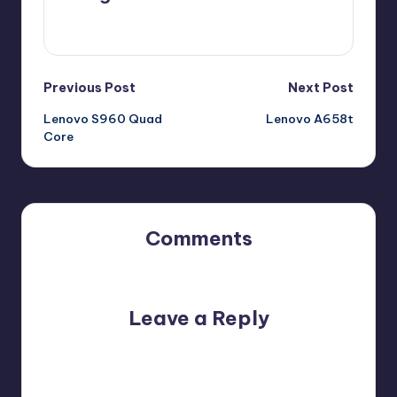
View All Posts
Post
Previous Post
Next Post
Lenovo S960 Quad
Lenovo A658t
navigation
Core
Comments
No comments yet. Why don’t you start the discussion?
Leave a Reply
Your email address will not be published.
Required fields
are marked
*