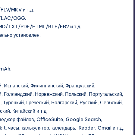
LV/MKV и т.д.
LAC/OGG.
D/TXT/PDF/HTML/RTF/FB2 и т.д.
ельно установлен.
0mAh.
, Испанский, Филиппинский, Французский,
й, Голландский, Норвежский, Польский, Португальский,
 Турецкий, Греческий, Болгарский, Русский, Сербский,
кий, Китайский и т.д.
еджер файлов, OfficeSuite, Google Search,
t, часы, калькулятор, календарь, IReader, Gmail и т.д.