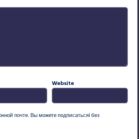
Website
онной почте. Вы можете
подписатьсяi
без