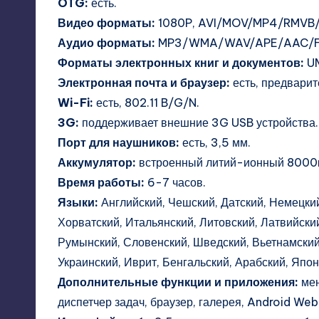
OTG:
есть.
Видео форматы:
1080P, AVI/MOV/MP4/RMVB/F
Аудио форматы:
MP3/WMA/WAV/APE/AAC/F
Форматы электронных книг и документов:
UM
Электронная почта и браузер:
есть, предварит
Wi-Fi:
есть, 802.11 B/G/N.
3G:
поддерживает внешние 3G USB устройства.
Порт для наушников:
есть, 3,5 мм.
Аккумулятор:
встроенный литий-ионный 800
Время работы:
6-7 часов.
Языки:
Английский, Чешский, Датский, Немецкий
Хорватский, Итальянский, Литовский, Латвийски
Румынский, Словенский, Шведский, Вьетнамский,
Украинский, Иврит, Бенгальский, Арабский, Японс
Дополнительные функции и приложения:
мен
диспетчер задач, браузер, галерея, Android Webki