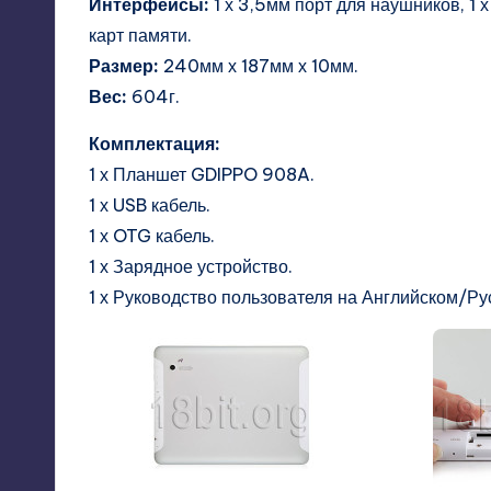
Интерфейсы:
1 х 3,5мм порт для наушников, 1 х 
карт памяти.
Размер:
240мм х 187мм х 10мм.
Вес:
604г.
Комплектация:
1 х Планшет GDIPPO 908A.
1 х USB кабель.
1 х OTG кабель.
1 х Зарядное устройство.
1 х Руководство пользователя на Английском/