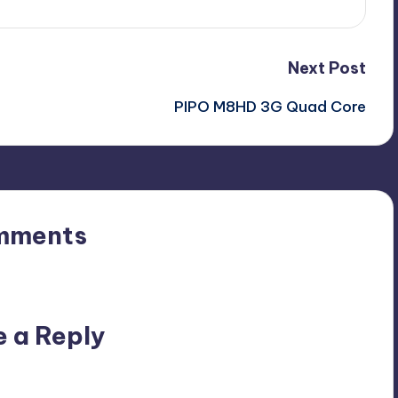
Next Post
PIPO M8HD 3G Quad Core
mments
n’t you start the discussion?
e a Reply
ublished.
Required fields are marked
*