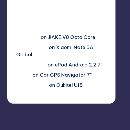
Free Sex. Chat me >>>>
graph.org/The-Best-AI-Sex-
Girlfriend-05-11?
hs=2acb2677a4116f5a2996679775
37a450&
on
JIAKE V8 Octa Core
Гимбуро Петр
on
Xiaomi Note 5A
Global
Haroldnuads
on
ePad Android 2.2 7″
Вадим
on
Car GPS Navigator 7″
Romanxxx77
on
Oukitel U18