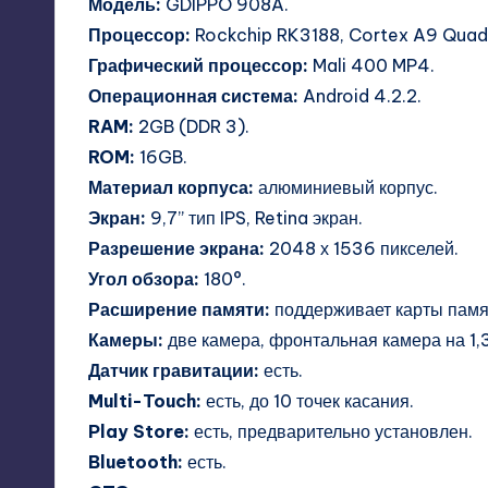
Модель:
GDIPPO 908A.
Процессор:
Rockchip RK3188, Cortex A9 Quad 
Графический процессор:
Mali 400 MP4.
Операционная система:
Android 4.2.2.
RAM:
2GB (DDR 3).
ROM:
16GB.
Материал корпуса:
алюминиевый корпус.
Экран:
9,7” тип IPS, Retina экран.
Разрешение экрана:
2048 х 1536 пикселей.
Угол обзора:
180°.
Расширение памяти:
поддерживает карты памят
Камеры:
две камера, фронтальная камера на 1,
Датчик гравитации:
есть.
Multi-Touch:
есть, до 10 точек касания.
Play Store:
есть, предварительно установлен.
Bluetooth:
есть.