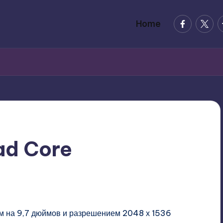
facebook.
twitte
t
Home
d Core
nts
м на 9,7 дюймов и разрешением 2048 х 1536