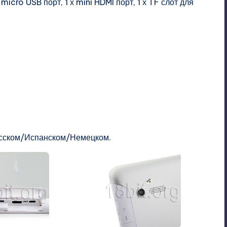
micro USB порт, 1 х mini HDMI порт, 1 х TF слот для
Русском/Испанском/Немецком.