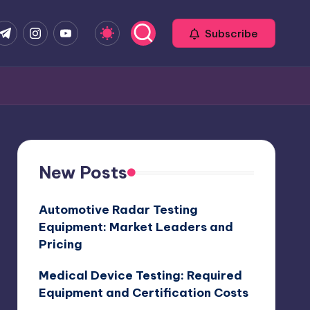
com
r.com
.me
instagram.com
youtube.com
Subscribe
New Posts
Automotive Radar Testing
Equipment: Market Leaders and
Pricing
Medical Device Testing: Required
Equipment and Certification Costs