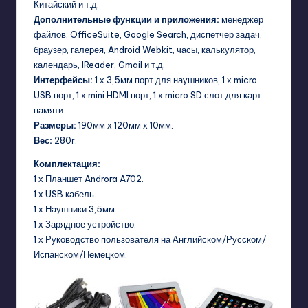
Китайский и т.д.
Дополнительные функции и приложения:
менеджер
файлов, OfficeSuite, Google Search, диспетчер задач,
браузер, галерея, Android Webkit, часы, калькулятор,
календарь, IReader, Gmail и т.д.
Интерфейсы:
1 х 3,5мм порт для наушников, 1 х micro
USB порт, 1 х mini HDMI порт, 1 х micro SD слот для карт
памяти.
Размеры:
190мм х 120мм х 10мм.
Вес:
280г.
Комплектация:
1 х Планшет Androra A702.
1 х USB кабель.
1 х Наушники 3,5мм.
1 х Зарядное устройство.
1 х Руководство пользователя на Английском/Русском/
Испанском/Немецком.