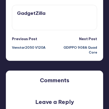
GadgetZilla
View All Posts
Post
Previous Post
Next Post
Venstar2050 V120A
GDIPPO 908A Quad
navigation
Core
Comments
No comments yet. Why don’t you start the discussion?
Leave a Reply