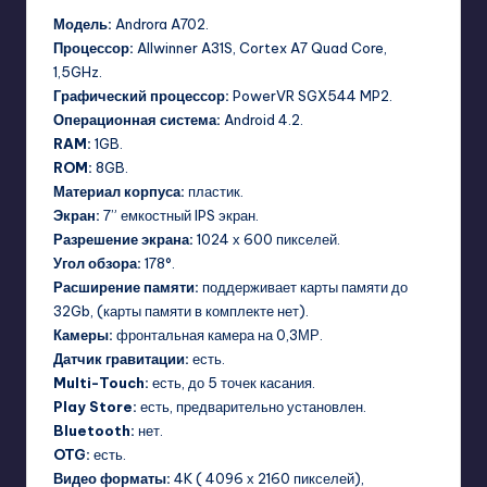
Модель:
Androra A702.
Процессор:
Allwinner A31S, Cortex A7 Quad Core,
1,5GHz.
Графический процессор:
PowerVR SGX544 MP2.
Операционная система:
Android 4.2.
RAM:
1GB.
ROM:
8GB.
Материал корпуса:
пластик.
Экран:
7” емкостный IPS экран.
Разрешение экрана:
1024 х 600 пикселей.
Угол обзора:
178°.
Расширение памяти:
поддерживает карты памяти до
32Gb, (карты памяти в комплекте нет).
Камеры:
фронтальная камера на 0,3МР.
Датчик гравитации:
есть.
Multi-Touch:
есть, до 5 точек касания.
Play Store:
есть, предварительно установлен.
Bluetooth:
нет.
OTG:
есть.
Видео форматы:
4K ( 4096 х 2160 пикселей),