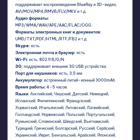
поддерживает воспроизведение BlueRay и 3D-видео,
AVI/MOV/MP4/RMVB/FLV/MKV и т.д.
Аудио форматы:
MP3/WMA/WAV/APE/AAC/FLAC/OGG.
Форматы электронных книг и документов:
UMD/TXT/PDF/HTML/RTF/FB2 и т.д.
Skype:
есть.
Электронная почта и браузер:
есть.
Wi-Fi:
есть, 802.11 B/G/N.
3G:
поддерживает внешние 3G USB устройства.
Порт для наушников:
есть, 3,5 мм.
Аккумулятор:
встроенный литий-ионный 3000mAh.
Время работы:
4-5 часов.
Языки:
Английский, Чешский, Датский, Немецкий,
Испанский, Филиппинский, Французский,
Хорватский, Итальянский, Литовский, Латвийский,
Голландский, Норвежский, Польский, Португальский,
Румынский, Словенский, Шведский, Вьетнамский,
Турецкий, Греческий, Болгарский, Русский, Сербский,
Украинский, Иврит, Бенгальский, Арабский, Японский,