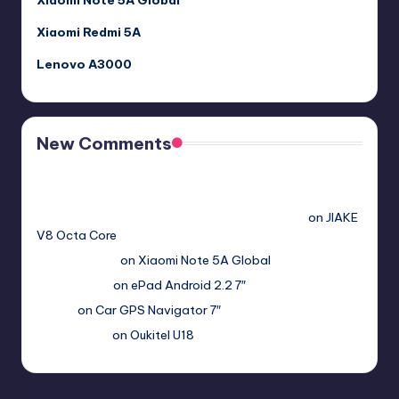
Xiaomi Note 5A Global
Xiaomi Redmi 5A
Lenovo A3000
New Comments
Free Sex. Chat me >>>> graph.org/The-Best-AI-Sex-
Girlfriend-05-11?
hs=2acb2677a4116f5a299667977537a450&
on
JIAKE
V8 Octa Core
Гимбуро Петр
on
Xiaomi Note 5A Global
Haroldnuads
on
ePad Android 2.2 7″
Вадим
on
Car GPS Navigator 7″
Romanxxx77
on
Oukitel U18