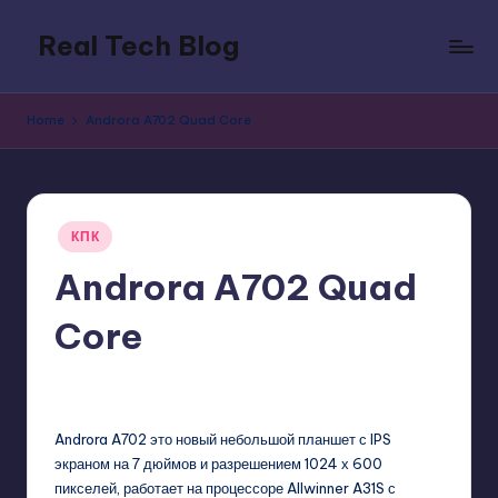
Real Tech Blog
Skip
to
Bold
content
insights
Home
Androra A702 Quad Core
on
tech
trends,
innovation,
Posted
and
КПК
in
digital
Androra A702 Quad
policy.
Core
GadgetZilla
11/14/2013
No Comments
Posted
by
Androra A702 это новый небольшой планшет с IPS
экраном на 7 дюймов и разрешением 1024 х 600
пикселей, работает на процессоре Allwinner A31S с