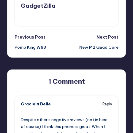
GadgetZilla
View All Posts
Post
Previous Post
Next Post
Pomp King W88
iNew M2 Quad Core
navigation
1 Comment
Graciela Belle
Reply
08/11/2013,
7:10 PM
Despite other’s negative reviews (not in here
of course) I think this phone is great. When I