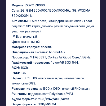
Модель:
ZOPO ZP990.
Сети:
2G: GSM 850/900/1800/1900MHz, 3G: WCDMA
850/2100MHz.
SIM слоты:
2 SIM слота, 1 стандартный SIM слот и 1 слот
под micro SIM карту, двойной режим ожидания сети (один
участник разговора).
IMEI:
уникальный.
Цвет:
темно-синий.
Материал корпуса:
пластик.
Операционная система:
Android 4.2.
Процессор:
MTK6589T, Cortex A7 Quad Core, 1,5GHz.
Графический процессор:
PowerVR SGX 544.
ROM:
16Gb.
RAM:
1Gb.
Экран:
6,0” LTPS, емкостный экран, изготовлен по
технологии OGS.
Разрешение экрана:
1920 x 1080 пикселей FHD экран.
Рингтоны:
поддерживает Polyphonic/MP3.
Аудио форматы:
MP3/WAV/AMR/AWB.
Видео форматы:
3GP/MPEG4.