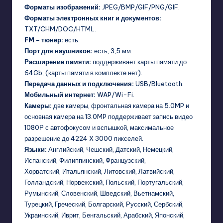
Форматы изображений:
JPEG/BMP/GIF/PNG/GIF.
Форматы электронных книг и документов:
TXT/CHM/DOC/HTML.
FM – тюнер:
есть.
Порт для наушников:
есть, 3,5 мм.
Расширение памяти:
поддерживает карты памяти до
64Gb, (карты памяти в комплекте нет).
Передача данных и подключения:
USB/Bluetooth.
Мобильный интернет:
WAP/Wi-Fi.
Камеры:
две камеры, фронтальная камера на 5.0MP и
основная камера на 13.0MP поддерживает запись видео
1080Р с автофокусом и вспышкой, максимальное
разрешение до 4224 X 3000 пикселей.
Языки:
Английский, Чешский, Датский, Немецкий,
Испанский, Филиппинский, Французский,
Хорватский, Итальянский, Литовский, Латвийский,
Голландский, Норвежский, Польский, Португальский,
Румынский, Словенский, Шведский, Вьетнамский,
Турецкий, Греческий, Болгарский, Русский, Сербский,
Украинский, Иврит, Бенгальский, Арабский, Японский,