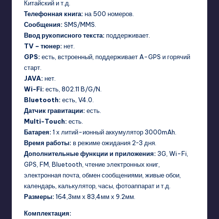
Китайский и т.д.
Телефонная книга:
на 500 номеров.
Сообщения:
SMS/MMS.
Ввод рукописного текста:
поддерживает.
TV – тюнер:
нет.
GPS:
есть, встроенный, поддерживает A-GPS и горячий
старт.
JAVA:
нет.
Wi-Fi:
есть, 802.11 B/G/N.
Bluetooth:
есть, V4.0.
Датчик гравитации:
есть.
Multi-Touch:
есть.
Батарея:
1 х литий-ионный аккумулятор 3000mAh.
Время работы:
в режиме ожидания 2~3 дня.
Дополнительные функции и приложения:
3G, Wi-Fi,
GPS, FM, Bluetooth, чтение электронных книг,
электронная почта, обмен сообщениями, живые обои,
календарь, калькулятор, часы, фотоаппарат и т.д.
Размеры:
164,3мм х 83,4мм х 9.2мм.
Комплектация: