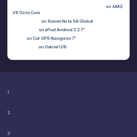
Girlfriend-05-11?
hs=2acb2677a4116f5a299667977537a450&
on
JIAKE
V8 Octa Core
Гимбуро Петр
on
Xiaomi Note 5A Global
Haroldnuads
on
ePad Android 2.2 7″
Вадим
on
Car GPS Navigator 7″
Romanxxx77
on
Oukitel U18
1
2
3