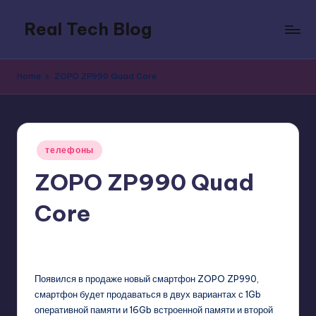
Real Tech Blog
Skip
to
Bold
content
insights
Home
ZOPO ZP990 Quad Core
on
tech
trends,
innovation,
Posted
and
телефоны
in
digital
ZOPO ZP990 Quad
policy.
Core
GadgetZilla
08/06/2013
1
Posted
by
Появился в продаже новый смартфон ZOPO ZP990,
смартфон будет продаваться в двух вариантах с 1Gb
оперативной памяти и 16Gb встроенной памяти и второй