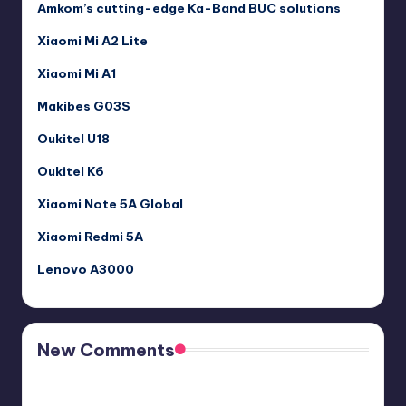
Amkom’s cutting-edge Ka-Band BUC solutions
Xiaomi Mi A2 Lite
Xiaomi Mi A1
Makibes G03S
Oukitel U18
Oukitel K6
Xiaomi Note 5A Global
Xiaomi Redmi 5A
Lenovo A3000
New Comments
Free Sex. Chat me >>>> graph.org/The-Best-AI-Sex-