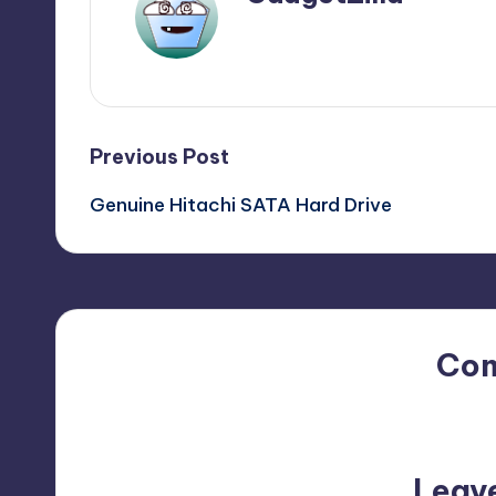
View All Posts
Post
Previous Post
Genuine Hitachi SATA Hard Drive
navigation
Co
No comments yet. Why do
Leav