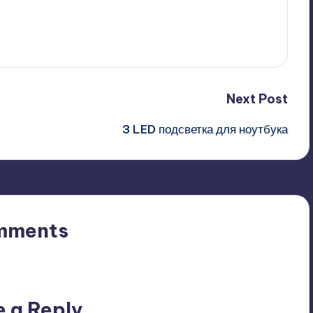
Next Post
3 LED подсветка для ноутбука
mments
n’t you start the discussion?
e a Reply