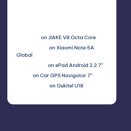
Free Sex. Chat me >>>>
graph.org/The-Best-AI-Sex-
Girlfriend-05-11?
hs=2acb2677a4116f5a2996679775
37a450&
on
JIAKE V8 Octa Core
Гимбуро Петр
on
Xiaomi Note 5A
Global
Haroldnuads
on
ePad Android 2.2 7″
Вадим
on
Car GPS Navigator 7″
Romanxxx77
on
Oukitel U18