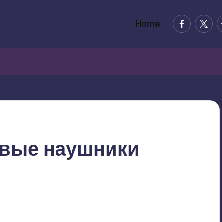
facebook.
twitte
t
Home
овые наушники
nts