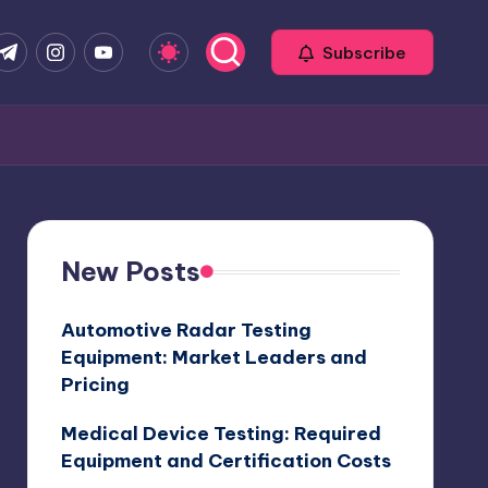
com
r.com
.me
instagram.com
youtube.com
Subscribe
New Posts
Automotive Radar Testing
Equipment: Market Leaders and
Pricing
Medical Device Testing: Required
Equipment and Certification Costs