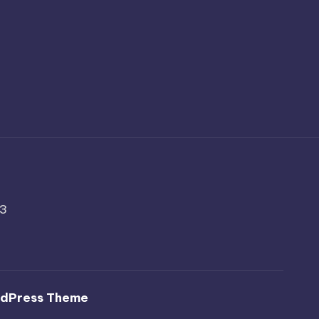
3
rdPress Theme