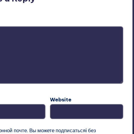
ublished.
Required fields are marked
*
Website
онной почте. Вы можете
подписатьсяi
без