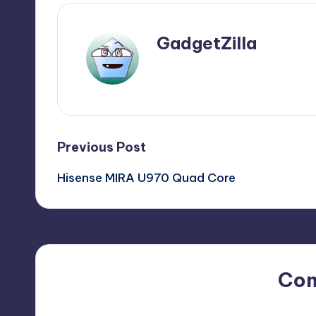
GadgetZilla
View All Posts
Post
Previous Post
Hisense MIRA U970 Quad Core
navigation
Co
No comments yet. Why do