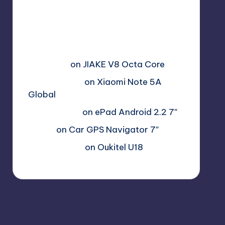
Free Sex. Chat me >>>>
graph.org/The-Best-AI-Sex-
Girlfriend-05-11?
hs=2acb2677a4116f5a2996679775
37a450&
on
JIAKE V8 Octa Core
Гимбуро Петр
on
Xiaomi Note 5A
Global
Haroldnuads
on
ePad Android 2.2 7″
Вадим
on
Car GPS Navigator 7″
Romanxxx77
on
Oukitel U18