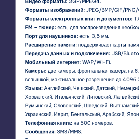
Видео форматы:
3GP/MPEG4.
Форматы изображений:
JPEG/BMP/GIF/PNG/G
Форматы электронных книг и документов:
T
FM – тюнер:
есть, для воспроизведения необх
Порт для наушников:
есть, 3,5 мм.
Расширение памяти:
поддерживает карты памят
Передача данных и подключения:
USB/Blueto
Мобильный интернет:
WAP/Wi-Fi.
Камеры:
две камеры, фронтальная камера на 8.
вспышкой, максимальное разрешение до 4096 
Языки:
Английский, Чешский, Датский, Немецкий
Хорватский, Итальянский, Литовский, Латвийски
Румынский, Словенский, Шведский, Вьетнамский,
Украинский, Иврит, Бенгальский, Арабский, Японс
Телефонная книга:
на 500 номеров.
Сообщения:
SMS/MMS.