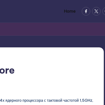
facebook.
twitte
t
Home
ore
ents
х ядерного процессора с тактовой частотой 1,5GHz,