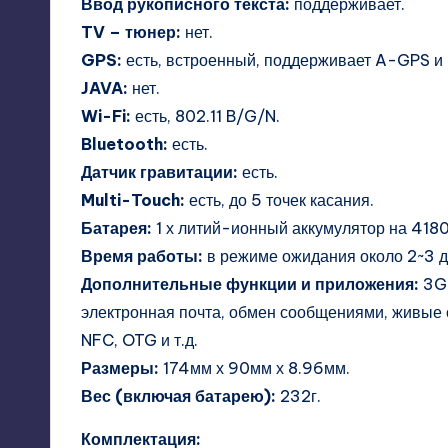
Ввод рукописного текста:
поддерживает.
TV – тюнер:
нет.
GPS:
есть, встроенный, поддерживает A-GPS и 
JAVA:
нет.
Wi-Fi:
есть, 802.11 B/G/N.
Bluetooth:
есть.
Датчик гравитации:
есть.
Multi-Touch:
есть, до 5 точек касания.
Батарея:
1 х литий-ионный аккумулятор на 41
Время работы:
в режиме ожидания около 2~3 д
Дополнительные функции и приложения:
3G,
электронная почта, обмен сообщениями, живые о
NFC, OTG и т.д.
Размеры:
174мм х 90мм х 8.96мм.
Вес (включая батарею):
232г.
Комплектация: