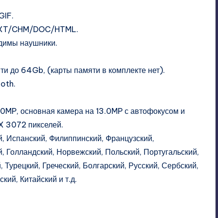
IF.
XT/CHM/DOC/HTML.
одимы наушники.
и до 64Gb, (карты памяти в комплекте нет).
oth.
0MP, основная камера на 13.0MP с автофокусом и
X 3072 пикселей.
, Испанский, Филиппинский, Французский,
й, Голландский, Норвежский, Польский, Португальский,
 Турецкий, Греческий, Болгарский, Русский, Сербский,
кий, Китайский и т.д.