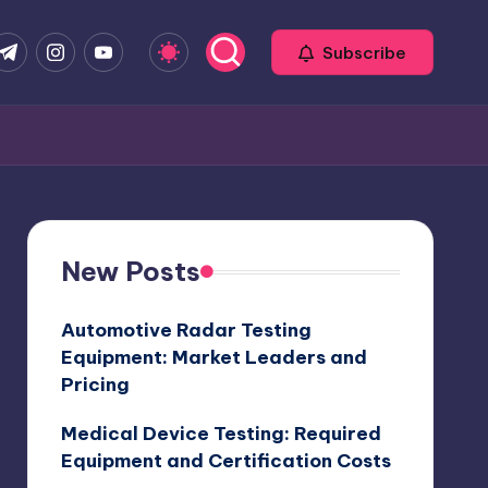
com
r.com
.me
instagram.com
youtube.com
Subscribe
New Posts
Automotive Radar Testing
Equipment: Market Leaders and
Pricing
Medical Device Testing: Required
Equipment and Certification Costs