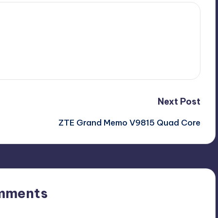
Next Post
ZTE Grand Memo V9815 Quad Core
mments
n’t you start the discussion?