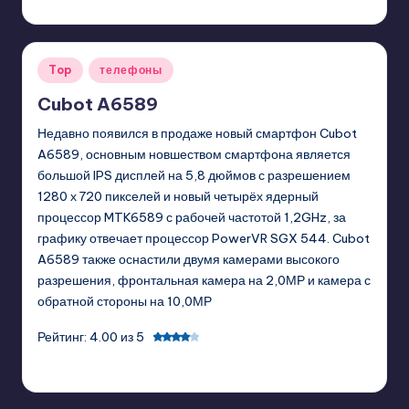
GadgetZilla
03/19/2013
Posted
by
Posted
Top
телефоны
in
Cubot A6589
Недавно появился в продаже новый смартфон Cubot
A6589, основным новшеством смартфона является
большой IPS дисплей на 5,8 дюймов с разрешением
1280 х 720 пикселей и новый четырёх ядерный
процессор MTK6589 с рабочей частотой 1,2GHz, за
графику отвечает процессор PowerVR SGX 544. Cubot
A6589 также оснастили двумя камерами высокого
разрешения, фронтальная камера на 2,0МР и камера с
обратной стороны на 10,0МР
Рейтинг: 4.00 из 5
GadgetZilla
02/06/2013
Posted
by