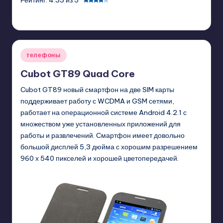
Рейтинг: 4.33 из 5
GadgetZilla
06/06/2013
Posted
by
Posted
телефоны
in
Cubot GT89 Quad Core
Cubot GT89 новый смартфон на две SIM карты
поддерживает работу с WCDMA и GSM сетями,
работает на операционной системе Android 4.2.1 с
множеством уже установленных приложений для
работы и развлечений. Смартфон имеет довольно
большой дисплей 5,3 дюйма с хорошим разрешением
960 х 540 пикселей и хорошей цветопередачей.