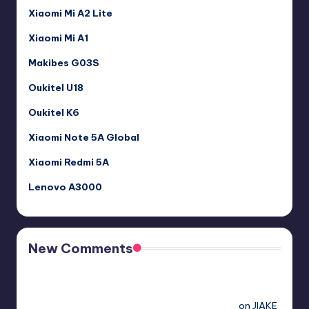
Xiaomi Mi A2 Lite
Xiaomi Mi A1
Makibes G03S
Oukitel U18
Oukitel K6
Xiaomi Note 5A Global
Xiaomi Redmi 5A
Lenovo A3000
New Comments
Free Sex. Chat me >>>> graph.org/The-Best-AI-Sex-
Girlfriend-05-11?
hs=2acb2677a4116f5a299667977537a450&
on
JIAKE