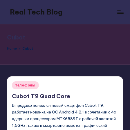
Real Tech Blog
Skip
to
Bold
content
insights
on
Cubot
tech
trends,
Home
Cubot
innovation,
and
digital
policy.
Posted
телефоны
in
Cubot T9 Quad Core
В продаже появился новый смартфон Cubot T9,
работает новинка на ОС Android 4.2.1 в сочетании с 4х
ядерным процессором MTK6589T с рабочей частотой
1,5GHz, так же в смартфоне имеется графический