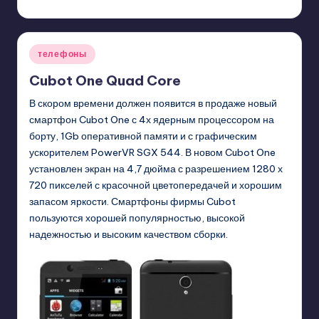
GadgetZilla
10/02/2013
Posted
by
Posted
телефоны
in
Cubot One Quad Core
В скором времени должен появится в продаже новый
смартфон Cubot One с 4х ядерным процессором на
борту, 1Gb оперативной памяти и с графическим
ускорителем PowerVR SGX 544. В новом Cubot One
установлен экран на 4,7 дюйма с разрешением 1280 х
720 пикселей с красочной цветопередачей и хорошим
запасом яркости. Смартфоны фирмы Cubot
пользуются хорошей популярностью, высокой
надежностью и высоким качеством сборки.