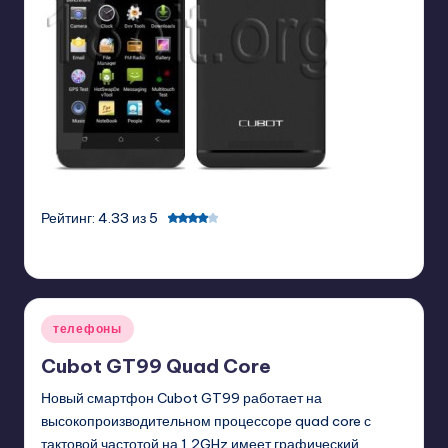
Рейтинг: 4.33 из 5
GadgetZilla
07/03/2013
Posted
by
Posted
телефоны
in
Cubot GT99 Quad Core
Новый смартфон Cubot GT99 работает на
высокопроизводительном процессоре quad core с
тактовой частотой на 1,2GHz имеет графический