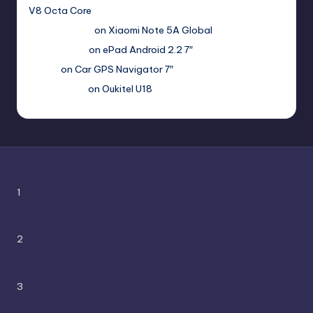
V8 Octa Core
Гимбуро Петр
on
Xiaomi Note 5A Global
Haroldnuads
on
ePad Android 2.2 7″
Вадим
on
Car GPS Navigator 7″
Romanxxx77
on
Oukitel U18
1
2
3