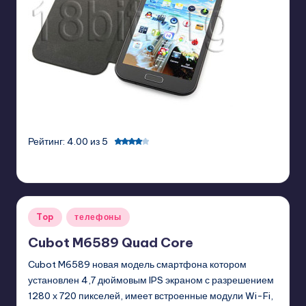
Рейтинг: 4.00 из 5
GadgetZilla
04/09/2013
Posted
by
Posted
Top
телефоны
in
Cubot M6589 Quad Core
Cubot M6589 новая модель смартфона котором
установлен 4,7 дюймовым IPS экраном с разрешением
1280 х 720 пикселей, имеет встроенные модули Wi-Fi,