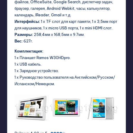
файлов, OfficeSuite, Google Search, диспетчер задач,
браузер, галерея, Android Webkit, часы, калькулятор,
календарь, IReader, Gmail и т.д.
Интерфейсы:
1 х TF слот для карт памяти, 1 х 3,5мм порт
для наушников, 1 х micro USB порта, 1 х mini HDMI слот.
Размеры:
258,4мм х 168,5мм х 9.7мм.
Вес:
627г.
Комплектация:
1 х Планшет Ramos W30HDpro.
1 х USB кабель.
1 х Зарядное устройство.
1 х Руководство пользователя на Английском/Русском/
Испанском/Немецком.