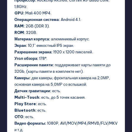
Процессор:
Rockchip RK3188, Cortex A9 Quad Core,
1,8GHz.
GPU:
Mali 400 MP4.
Операционная система:
Android 4.1.
RAM:
2GB (DDR 3).
ROM:
32GB.
Материал корпуса:
алюминиевый корпус.
Экран:
10,1” емкостный IPS экран.
Разрешение экрана:
1920 х 1200 пикселей.
Угол обзора:
178°.
Расширение памяти:
поддерживает карты памяти до
32Gb, (карты памяти в комплекте нет).
Камеры:
две камеры, фронтальная камера на 2,0МР,
основная камера на 5,0МР со вспышкой.
Датчик гравитации:
есть.
Multi-Touch:
есть, до 5 точек касания.
Play Store:
есть.
Bluetooth:
есть.
OTG:
есть.
Видео форматы:
1080P, AVI/MOV/MP4/RMVB/FLV/MKV
и т.д.