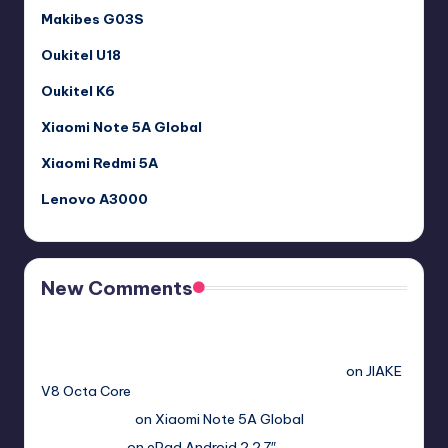
Makibes G03S
Oukitel U18
Oukitel K6
Xiaomi Note 5A Global
Xiaomi Redmi 5A
Lenovo A3000
New Comments
Free Sex. Chat me >>>> graph.org/The-Best-AI-Sex-
Girlfriend-05-11?
hs=2acb2677a4116f5a299667977537a450&
on
JIAKE
V8 Octa Core
Гимбуро Петр
on
Xiaomi Note 5A Global
Haroldnuads
on
ePad Android 2.2 7″