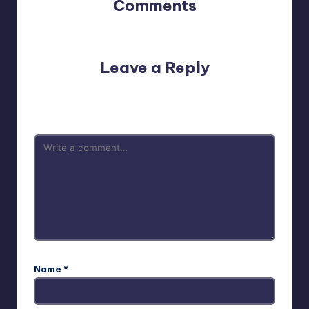
Comments
No comments yet. Why don’t you start the discussion?
Leave a Reply
Your email address will not be published.
Required fields
are marked
*
Name
*