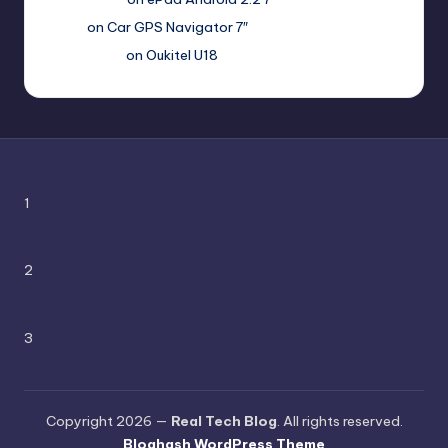
Вадим
on
Car GPS Navigator 7″
Romanxxx77
on
Oukitel U18
1
2
3
Copyright 2026 —
Real Tech Blog
. All rights reserved.
Bloghash WordPress Theme