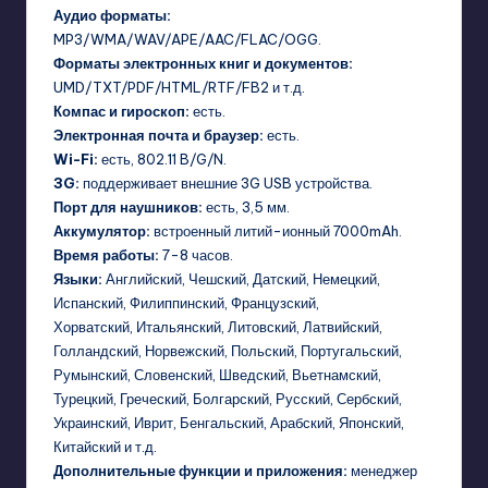
Аудио форматы:
MP3/WMA/WAV/APE/AAC/FLAC/OGG.
Форматы электронных книг и документов:
UMD/TXT/PDF/HTML/RTF/FB2 и т.д.
Компас и гироскоп:
есть.
Электронная почта и браузер:
есть.
Wi-Fi:
есть, 802.11 B/G/N.
3G:
поддерживает внешние 3G USB устройства.
Порт для наушников:
есть, 3,5 мм.
Аккумулятор:
встроенный литий-ионный 7000mAh.
Время работы:
7-8 часов.
Языки:
Английский, Чешский, Датский, Немецкий,
Испанский, Филиппинский, Французский,
Хорватский, Итальянский, Литовский, Латвийский,
Голландский, Норвежский, Польский, Португальский,
Румынский, Словенский, Шведский, Вьетнамский,
Турецкий, Греческий, Болгарский, Русский, Сербский,
Украинский, Иврит, Бенгальский, Арабский, Японский,
Китайский и т.д.
Дополнительные функции и приложения:
менеджер