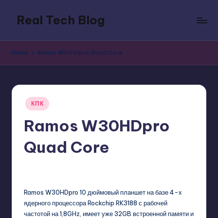
Real Tech Blog
Skip
to
Bold
content
insights
Home
Ramos W30HDpro Quad Core
on
tech
trends,
innovation,
Posted
and
КПК
in
digital
Ramos W30HDpro
policy.
Quad Core
GadgetZilla
09/12/2013
No Comments
Posted
by
Ramos W30HDpro 10 дюймовый планшет на базе 4-х
ядерного процессора Rockchip RK3188 с рабочей
частотой на 1,8GHz, имеет уже 32GB встроенной памяти и