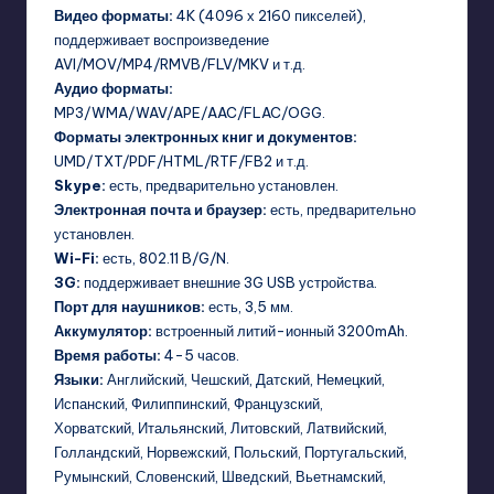
Видео форматы:
4K (4096 х 2160 пикселей),
поддерживает воспроизведение
AVI/MOV/MP4/RMVB/FLV/MKV и т.д.
Аудио форматы:
MP3/WMA/WAV/APE/AAC/FLAC/OGG.
Форматы электронных книг и документов:
UMD/TXT/PDF/HTML/RTF/FB2 и т.д.
Skype:
есть, предварительно установлен.
Электронная почта и браузер:
есть, предварительно
установлен.
Wi-Fi:
есть, 802.11 B/G/N.
3G:
поддерживает внешние 3G USB устройства.
Порт для наушников:
есть, 3,5 мм.
Аккумулятор:
встроенный литий-ионный 3200mAh.
Время работы:
4-5 часов.
Языки:
Английский, Чешский, Датский, Немецкий,
Испанский, Филиппинский, Французский,
Хорватский, Итальянский, Литовский, Латвийский,
Голландский, Норвежский, Польский, Португальский,
Румынский, Словенский, Шведский, Вьетнамский,