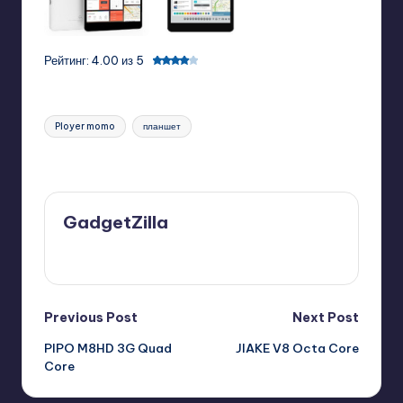
Рейтинг: 4.00 из 5
Tags:
Ployer momo
планшет
Last updated on 11/18/2013
GadgetZilla
View All Posts
Post
Previous Post
Next Post
PIPO M8HD 3G Quad
JIAKE V8 Octa Core
navigation
Core