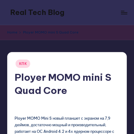
Real Tech Blog
Skip
to
Bold
content
insights
Home
Ployer MOMO mini S Quad Core
on
tech
trends,
innovation,
Posted
and
КПК
in
digital
Ployer MOMO mini S
policy.
Quad Core
GadgetZilla
11/18/2013
1
Posted
by
Ployer MOMO Mini S новый планшет с экраном на 7,9
дюймов, достаточно мощный и производительный,
работает на ОС Android 4.2 и 4х ядерном процессоре с