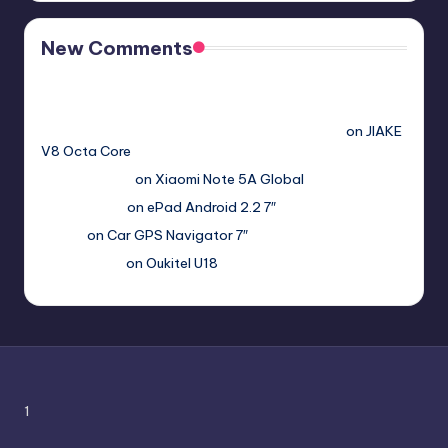
New Comments
Free Sex. Chat me >>>> graph.org/The-Best-AI-Sex-
Girlfriend-05-11?
hs=2acb2677a4116f5a299667977537a450&
on
JIAKE
V8 Octa Core
Гимбуро Петр
on
Xiaomi Note 5A Global
Haroldnuads
on
ePad Android 2.2 7″
Вадим
on
Car GPS Navigator 7″
Romanxxx77
on
Oukitel U18
1