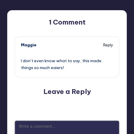
1 Comment
Maggie
Reply
10/06/2016,
12:17 PM
I don’t even know what to say, this made
things so much eaiers!
Leave a Reply
Your email address will not be published.
Required fields
are marked
*