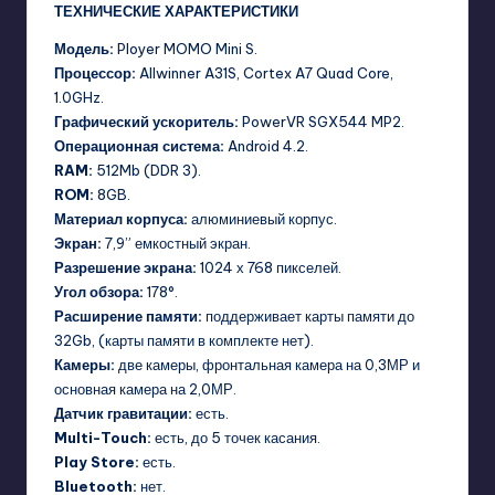
ТЕХНИЧЕСКИЕ ХАРАКТЕРИСТИКИ
Модель:
Ployer MOMO Mini S.
Процессор:
Allwinner A31S, Cortex A7 Quad Core,
1.0GHz.
Графический ускоритель:
PowerVR SGX544 MP2.
Операционная система:
Android 4.2.
RAM:
512Mb (DDR 3).
ROM:
8GB.
Материал корпуса:
алюминиевый корпус.
Экран:
7,9” емкостный экран.
Разрешение экрана:
1024 х 768 пикселей.
Угол обзора:
178°.
Расширение памяти:
поддерживает карты памяти до
32Gb, (карты памяти в комплекте нет).
Камеры:
две камеры, фронтальная камера на 0,3МР и
основная камера на 2,0МР.
Датчик гравитации:
есть.
Multi-Touch:
есть, до 5 точек касания.
Play Store:
есть.
Bluetooth:
нет.