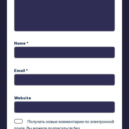
Name
*
Email
*
Website
Получать новые комментарии по электронной
почте. Вы можете
подписатьсяi
без