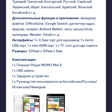
Турецкий, Греческий, Болгарский, Русский, Сербский,
Украинский, Иврит, Бенгальский, Арабский, Японский,
Китайский и т.д.
Дополнительные функции и приложения:
менеджер
файлов, OfficeSuite, Google Search, диспетчер задач,
браузер, галерея, Android Webkit, часы, калькулятор,
календарь, IReader, Gmail и т.д.
Интерфейсы:
1 х 3,5мм порт для наушников, 1 х micro
USB порт, 1 х mini HDMI порт, 1 х TF слот для карт памяти.
Размеры:
200мм х 135мм х 9мм.
Комплектация:
1 х Планшет Ployer MOMO Mini S.
1 х USB кабель.
1 х Зарядное устройство.
1 х Руководство пользователя на Английском/Русском/
Испанском/Немецком.