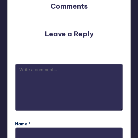
Comments
No comments yet. Why don’t you start the discussion?
Leave a Reply
Your email address will not be published.
Required fields
are marked
*
Name
*