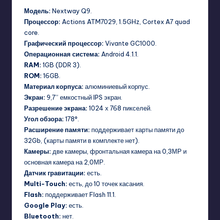
Модель:
Nextway Q9.
Процессор:
Actions ATM7029, 1.5GHz, Cortex A7 quad
core.
Графический процессор:
Vivante GC1000.
Операционная система:
Android 4.1.1.
RAM:
1GB (DDR 3).
ROM:
16GB.
Материал корпуса:
алюминиевый корпус.
Экран:
9,7” емкостный IPS экран.
Разрешение экрана:
1024 х 768 пикселей.
Угол обзора:
178°.
Расширение памяти:
поддерживает карты памяти до
32Gb, (карты памяти в комплекте нет).
Камеры:
две камеры, фронтальная камера на 0,3МР и
основная камера на 2,0МР.
Датчик гравитации:
есть.
Multi-Touch:
есть, до 10 точек касания.
Flash:
поддерживает Flash 11.1.
Google Play:
есть.
Bluetooth:
нет.