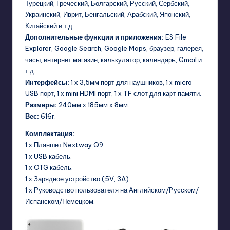
Турецкий, Греческий, Болгарский, Русский, Сербский,
Украинский, Иврит, Бенгальский, Арабский, Японский,
Китайский и т.д.
Дополнительные функции и приложения:
ES File
Explorer, Google Search, Google Maps, браузер, галерея,
часы, интернет магазин, калькулятор, календарь, Gmail и
т.д.
Интерфейсы:
1 х 3,5мм порт для наушников, 1 х micro
USB порт, 1 х mini HDMI порт, 1 х TF слот для карт памяти.
Размеры:
240мм х 185мм х 8мм.
Вес:
616г.
Комплектация:
1 х Планшет Nextway Q9.
1 х USB кабель.
1 х OTG кабель.
1 х Зарядное устройство (5V, 3A).
1 х Руководство пользователя на Английском/Русском/
Испанском/Немецком.