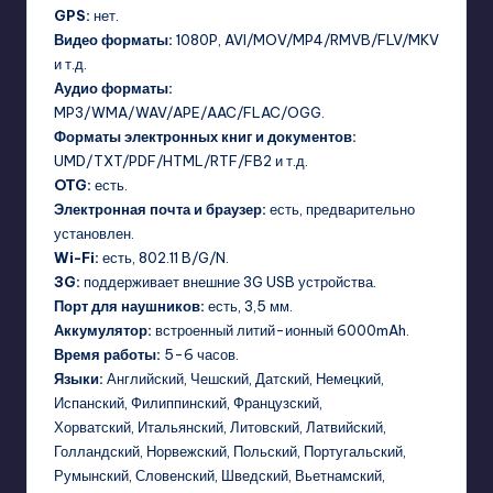
GPS:
нет.
Видео форматы:
1080P, AVI/MOV/MP4/RMVB/FLV/MKV
и т.д.
Аудио форматы:
MP3/WMA/WAV/APE/AAC/FLAC/OGG.
Форматы электронных книг и документов:
UMD/TXT/PDF/HTML/RTF/FB2 и т.д.
OTG:
есть.
Электронная почта и браузер:
есть, предварительно
установлен.
Wi-Fi:
есть, 802.11 B/G/N.
3G:
поддерживает внешние 3G USB устройства.
Порт для наушников:
есть, 3,5 мм.
Аккумулятор:
встроенный литий-ионный 6000mAh.
Время работы:
5-6 часов.
Языки:
Английский, Чешский, Датский, Немецкий,
Испанский, Филиппинский, Французский,
Хорватский, Итальянский, Литовский, Латвийский,
Голландский, Норвежский, Польский, Португальский,
Румынский, Словенский, Шведский, Вьетнамский,