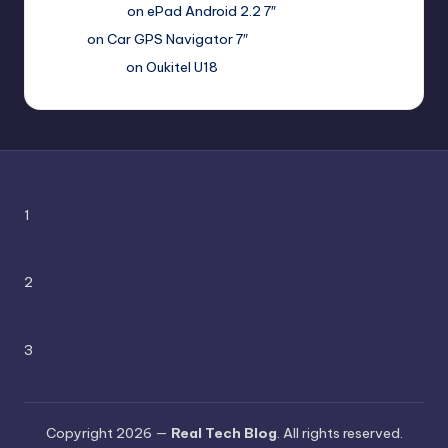
Haroldnuads
on
ePad Android 2.2 7″
Вадим
on
Car GPS Navigator 7″
Romanxxx77
on
Oukitel U18
1
2
3
Copyright 2026 —
Real Tech Blog
. All rights reserved.