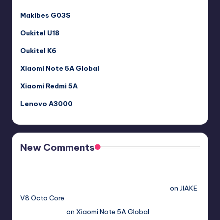
Makibes G03S
Oukitel U18
Oukitel K6
Xiaomi Note 5A Global
Xiaomi Redmi 5A
Lenovo A3000
New Comments
Free Sex. Chat me >>>> graph.org/The-Best-AI-Sex-
Girlfriend-05-11?
hs=2acb2677a4116f5a299667977537a450&
on
JIAKE
V8 Octa Core
Гимбуро Петр
on
Xiaomi Note 5A Global