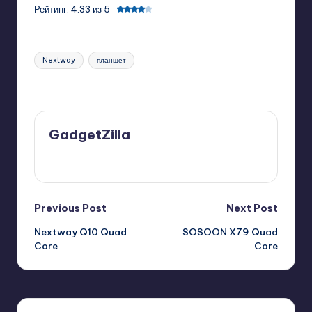
Рейтинг: 4.33 из 5
Tags:
Nextway
планшет
Last updated on 11/11/2013
GadgetZilla
View All Posts
Post
Previous Post
Next Post
Nextway Q10 Quad
SOSOON X79 Quad
navigation
Core
Core