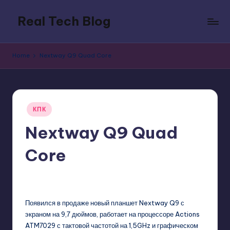
Real Tech Blog
Skip
to
Bold
content
insights
Home
Nextway Q9 Quad Core
on
tech
trends,
innovation,
Posted
and
КПК
in
digital
Nextway Q9 Quad
policy.
Core
GadgetZilla
11/11/2013
No Comments
Posted
by
Появился в продаже новый планшет Nextway Q9 с
экраном на 9,7 дюймов, работает на процессоре Actions
ATM7029 с тактовой частотой на 1,5GHz и графическом