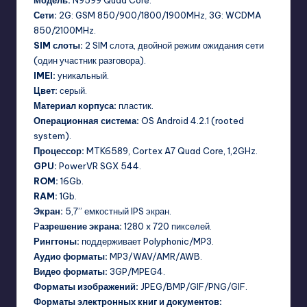
Модель:
N9599 Quad Core.
Сети:
2G: GSM 850/900/1800/1900MHz, 3G: WCDMA
850/2100MHz.
SIM слоты:
2 SIM слота, двойной режим ожидания сети
(один участник разговора).
IMEI:
уникальный.
Цвет:
серый.
Материал корпуса:
пластик.
Операционная система:
OS Android 4.2.1 (rooted
system).
Процессор:
MTK6589, Cortex A7 Quad Core, 1,2GHz.
GPU:
PowerVR SGX 544.
ROM:
16Gb.
RAM:
1Gb.
Экран:
5,7’’ емкостный IPS экран.
Р
азрешение экрана:
1280 x 720 пикселей.
Рингтоны:
поддерживает Polyphonic/MP3.
Аудио форматы:
MP3/WAV/AMR/AWB.
Видео форматы:
3GP/MPEG4.
Форматы изображений:
JPEG/BMP/GIF/PNG/GIF.
Форматы электронных книг и документов: