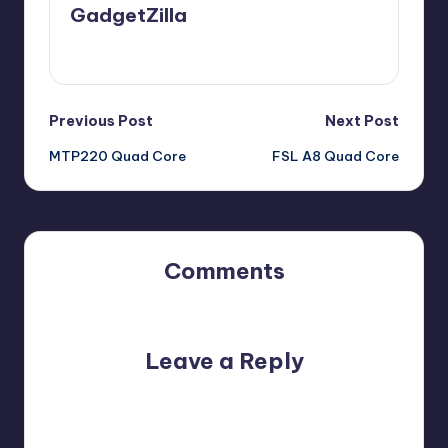
GadgetZilla
View All Posts
Post
Previous Post
Next Post
MTP220 Quad Core
FSL A8 Quad Core
navigation
Comments
No comments yet. Why don’t you start the discussion?
Leave a Reply
Your email address will not be published.
Required fields
are marked
*