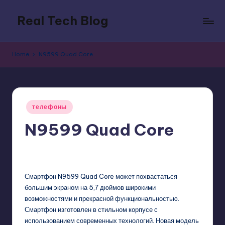
Real Tech Blog
Skip
to
Bold
content
insights
Home
N9599 Quad Core
on
tech
trends,
innovation,
Posted
and
телефоны
in
digital
N9599 Quad Core
policy.
GadgetZilla
07/18/2013
No Comments
Posted
by
Смартфон N9599 Quad Core может похвастаться
большим экраном на 5,7 дюймов широкими
возможностями и прекрасной функциональностью.
Смартфон изготовлен в стильном корпусе с
использованием современных технологий. Новая модель