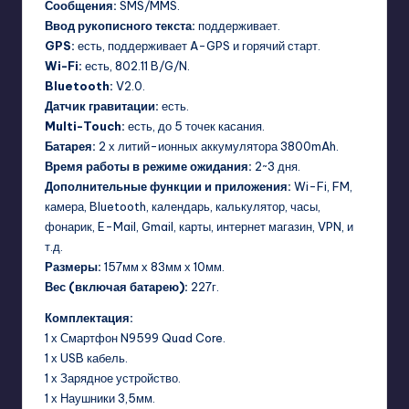
Сообщения:
SMS/MMS.
Ввод рукописного текста:
поддерживает.
GPS:
есть, поддерживает A-GPS и горячий старт.
Wi-Fi:
есть, 802.11 B/G/N.
Bluetooth:
V2.0.
Датчик гравитации:
есть.
Multi-Touch:
есть, до 5 точек касания.
Батарея:
2 х литий-ионных аккумулятора 3800mAh.
Время работы в режиме ожидания:
2~3 дня.
Дополнительные функции и приложения:
Wi-Fi, FM,
камера, Bluetooth, календарь, калькулятор, часы,
фонарик, E-Mail, Gmail, карты, интернет магазин, VPN, и
т.д.
Размеры:
157мм х 83мм х 10мм.
Вес (включая батарею):
227г.
Комплектация:
1 х Смартфон N9599 Quad Core.
1 х USB кабель.
1 х Зарядное устройство.
1 х Наушники 3,5мм.