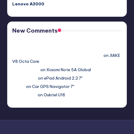
Lenovo A3000
New Comments
Free Sex. Chat me >>>> graph.org/The-Best-AI-Sex-
Girlfriend-05-11?
hs=2acb2677a4116f5a299667977537a450&
on
JIAKE
V8 Octa Core
Гимбуро Петр
on
Xiaomi Note 5A Global
Haroldnuads
on
ePad Android 2.2 7″
Вадим
on
Car GPS Navigator 7″
Romanxxx77
on
Oukitel U18