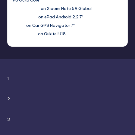
V8 Octa Core
Гимбуро Петр
on
Xiaomi Note 5A Global
Haroldnuads
on
ePad Android 2.2 7″
Вадим
on
Car GPS Navigator 7″
Romanxxx77
on
Oukitel U18
1
2
3