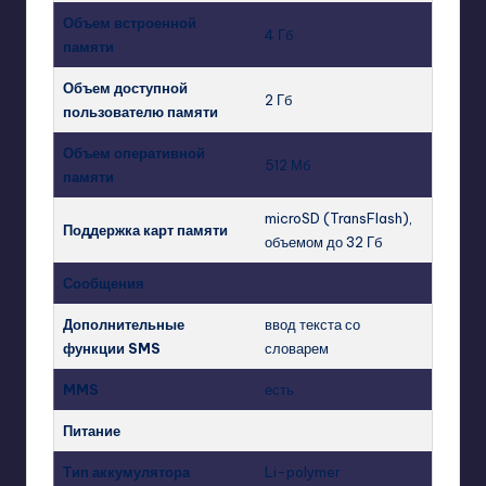
Объем встроенной
4 Гб
памяти
Объем доступной
2 Гб
пользователю памяти
Объем оперативной
512 Мб
памяти
microSD (TransFlash),
Поддержка карт памяти
объемом до 32 Гб
Сообщения
Дополнительные
ввод текста со
функции SMS
словарем
MMS
есть
Питание
Тип аккумулятора
Li-polymer