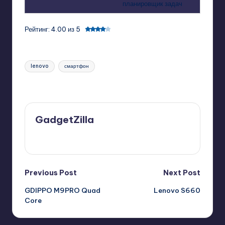
планировщик задач
Рейтинг: 4.00 из 5
Tags:
lenovo
смартфон
Last updated on 07/09/2014
GadgetZilla
View All Posts
Post
Previous Post
Next Post
GDIPPO M9PRO Quad
Lenovo S660
navigation
Core