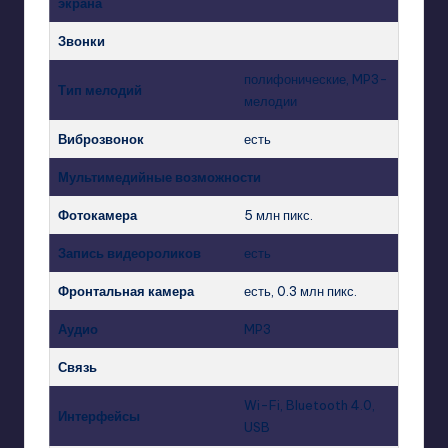
экрана
Звонки
полифонические, MP3-
Тип мелодий
мелодии
Виброзвонок
есть
Мультимедийные возможности
Фотокамера
5 млн пикс.
Запись видеороликов
есть
Фронтальная камера
есть, 0.3 млн пикс.
Аудио
MP3
Связь
Wi-Fi, Bluetooth 4.0,
Интерфейсы
USB