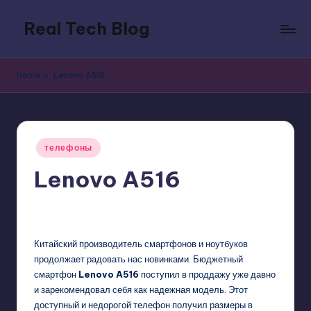
Real Tech Blog
Skip
to
Bold
content
insights
Home
Lenovo A516
on
tech
trends,
innovation,
Posted
and
телефоны
in
digital
Lenovo A516
policy.
GadgetZilla
07/09/2014
No Comments
Posted
by
Китайский производитель смартфонов и ноутбуков
продолжает радовать нас новинками. Бюджетный
смартфон
Lenovo A516
поступил в проддажу уже давно
и зарекомендовал себя как надежная модель. Этот
доступный и недорогой телефон получил размеры в