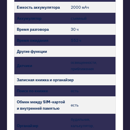
Емкость аккумулятора
2000 мАч
Аккумулятор
съемный
Время разговора
30 ч
Время ожидания
552 ч
Другие функции
освещенности,
Датчики
приближения
Записная книжка и органайзер
Поиск по книжке
есть
Обмен между SIM-картой
есть
и внутренней памятью
будильник,
Органайзер
калькулятор,