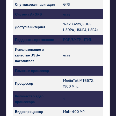
Спутниковая навигация
GPS
Cистема A-GPS
есть
WAP, GPRS, EDGE,
Доступ в интернет
HSDPA, HSUPA, HSPA+
Поддержка протоколов
POP/SMTP, HTML
Использование в
качестве USB-
есть
накопителя
Память и процессор
MediaTek MT6572,
Процессор
1300 МГц
Количество ядер
2
процессора
Видеопроцессор
Mali-400 MP