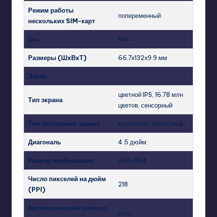
Режим работы
попеременный
нескольких SIM-карт
Вес
146 г
Размеры (ШxВxТ)
66.7x132x9.9 мм
Экран
цветной IPS, 16.78 млн
Тип экрана
цветов, сенсорный
Тип сенсорного экрана
мультитач, емкостный
Диагональ
4.5 дюйм.
Размер изображения
480×854
Число пикселей на дюйм
218
(PPI)
Автоматический поворот
есть