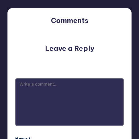
Comments
No comments yet. Why don’t you start the discussion?
Leave a Reply
Your email address will not be published.
Required fields
are marked
*
Name
*