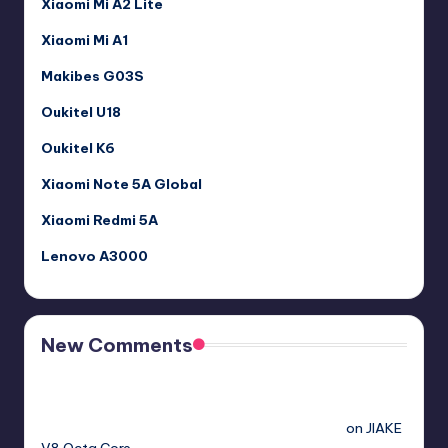
Xiaomi Mi A2 Lite
Xiaomi Mi A1
Makibes G03S
Oukitel U18
Oukitel K6
Xiaomi Note 5A Global
Xiaomi Redmi 5A
Lenovo A3000
New Comments
Free Sex. Chat me >>>> graph.org/The-Best-AI-Sex-
Girlfriend-05-11?
hs=2acb2677a4116f5a299667977537a450&
on
JIAKE