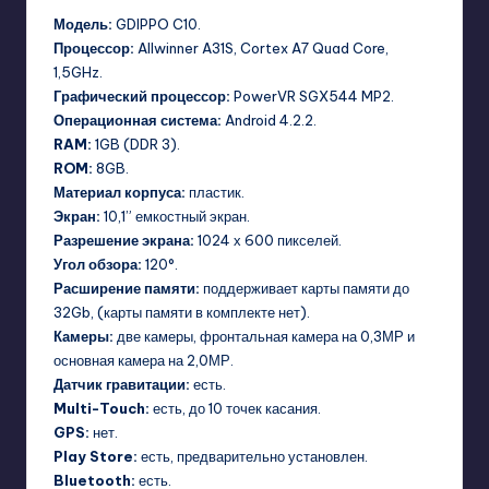
Модель:
GDIPPO C10.
Процессор:
Allwinner A31S, Cortex A7 Quad Core,
1,5GHz.
Графический процессор:
PowerVR SGX544 MP2.
Операционная система:
Android 4.2.2.
RAM:
1GB (DDR 3).
ROM:
8GB.
Материал корпуса:
пластик.
Экран:
10,1” емкостный экран.
Разрешение экрана:
1024 х 600 пикселей.
Угол обзора:
120°.
Расширение памяти:
поддерживает карты памяти до
32Gb, (карты памяти в комплекте нет).
Камеры:
две камеры, фронтальная камера на 0,3МР и
основная камера на 2,0МР.
Датчик гравитации:
есть.
Multi-Touch:
есть, до 10 точек касания.
GPS:
нет.
Play Store:
есть, предварительно установлен.
Bluetooth:
есть.