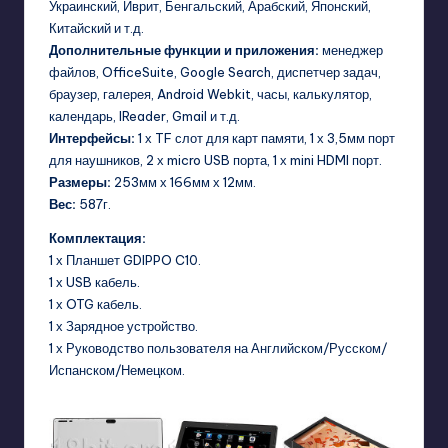
Украинский, Иврит, Бенгальский, Арабский, Японский,
Китайский и т.д.
Дополнительные функции и приложения:
менеджер
файлов, OfficeSuite, Google Search, диспетчер задач,
браузер, галерея, Android Webkit, часы, калькулятор,
календарь, IReader, Gmail и т.д.
Интерфейсы:
1 х TF слот для карт памяти, 1 х 3,5мм порт
для наушников, 2 х micro USB порта, 1 х mini HDMI порт.
Размеры:
253мм х 166мм х 12мм.
Вес:
587г.
Комплектация:
1 х Планшет GDIPPO C10.
1 х USB кабель.
1 х OTG кабель.
1 х Зарядное устройство.
1 х Руководство пользователя на Английском/Русском/
Испанском/Немецком.