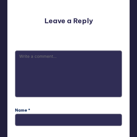
No comments yet. Why don’t you start the discussion?
Leave a Reply
Your email address will not be published.
Required fields
are marked
*
Name
*