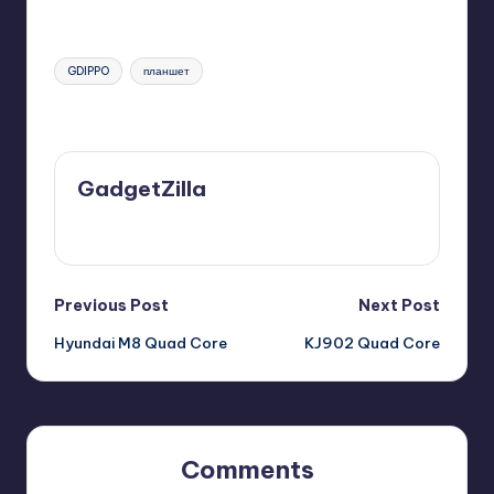
Tags:
GDIPPO
планшет
Last updated on 10/07/2013
GadgetZilla
View All Posts
Post
Previous Post
Next Post
Hyundai M8 Quad Core
KJ902 Quad Core
navigation
Comments