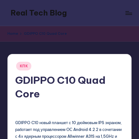
Real Tech Blog
Skip
to
Bold
content
insights
Home
GDIPPO C10 Quad Core
on
tech
trends,
innovation,
Posted
and
КПК
in
digital
GDIPPO C10 Quad
policy.
Core
GadgetZilla
10/03/2013
No Comments
Posted
by
GDIPPO C10 новый планшет с 10 дюймовым IPS экраном,
работает под управлением ОС Android 4.2.2 в сочетании
с 4х ядерным процессором Allwinner A31S на 1,5GHz и