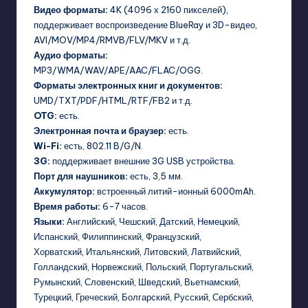
Видео форматы:
4K (4096 х 2160 пикселей),
поддерживает воспроизведение BlueRay и 3D-видео,
AVI/MOV/MP4/RMVB/FLV/MKV и т.д.
Аудио форматы:
MP3/WMA/WAV/APE/AAC/FLAC/OGG.
Форматы электронных книг и документов:
UMD/TXT/PDF/HTML/RTF/FB2 и т.д.
OTG:
есть.
Электронная почта и браузер:
есть.
Wi-Fi:
есть, 802.11 B/G/N.
3G:
поддерживает внешние 3G USB устройства.
Порт для наушников:
есть, 3,5 мм.
Аккумулятор:
встроенный литий-ионный 6000mAh.
Время работы:
6-7 часов.
Языки:
Английский, Чешский, Датский, Немецкий,
Испанский, Филиппинский, Французский,
Хорватский, Итальянский, Литовский, Латвийский,
Голландский, Норвежский, Польский, Португальский,
Румынский, Словенский, Шведский, Вьетнамский,
Турецкий, Греческий, Болгарский, Русский, Сербский,