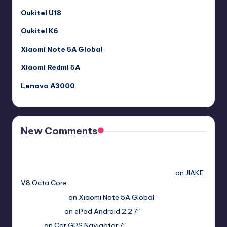
Oukitel U18
Oukitel K6
Xiaomi Note 5A Global
Xiaomi Redmi 5A
Lenovo A3000
New Comments
Free Sex. Chat me >>>> graph.org/The-Best-AI-Sex-
Girlfriend-05-11?
hs=2acb2677a4116f5a299667977537a450&
on
JIAKE
V8 Octa Core
Гимбуро Петр
on
Xiaomi Note 5A Global
Haroldnuads
on
ePad Android 2.2 7″
Вадим
on
Car GPS Navigator 7″