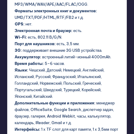
MP3/WMA/WAV/APE/AAC/FLAC/OGG.
Форматы электронных книг и документов:
UMD/TXT/PDF/HTML/RTF/FB2 и т.д.
GPS:
нет.
Электронная почта и браузер:
есть.
Wi-Fi:
есть, 802.11 B/G/N.
Порт для наушников:
есть, 3,5 мм.
3G:
поддерживает внешние 3G USB устройства.
Аккумулятор:
встроенный литий-ионный 4000mAh.
Время работы:
5-6 часов.
Языки:
Чешский, Датский, Немецкий, Английский,
Испанский, Русский, Французский, Итальянский,
Голландский, Норвежский, Польский, Греческий,
Португальский, Шведский, Турецкий, Корейский,
Японский, Китайский.
Дополнительные функции и приложения:
менеджер
файлов, OfficeSuite, Google Search, диспетчер задач,
браузер, галерея, Android Webkit, часы, калькулятор,
календарь, IReader, Gmail и т.д.
Интерфейсы:
1 х TF слот для карт памяти, 1 х 3,5мм порт