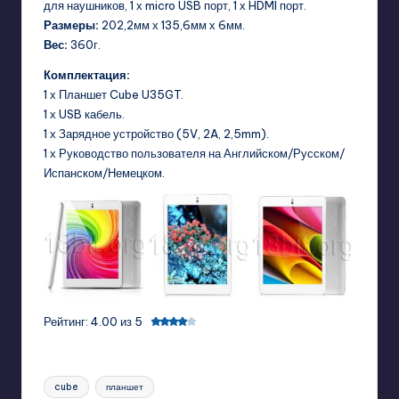
для наушников, 1 х micro USB порт, 1 х HDMI порт.
Размеры:
202,2мм х 135,6мм х 6мм.
Вес:
360г.
Комплектация:
1 х Планшет Cube U35GT.
1 х USB кабель.
1 х Зарядное устройство (5V, 2A, 2,5mm).
1 х Руководство пользователя на Английском/Русском/
Испанском/Немецком.
Рейтинг: 4.00 из 5
Tags:
cube
планшет