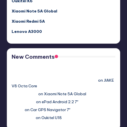
Oukitel K6
Xiaomi Note 5A Global
Xiaomi Redmi 5A
Lenovo A3000
New Comments
Free Sex. Chat me >>>> graph.org/The-Best-AI-Sex-
Girlfriend-05-11?
hs=2acb2677a4116f5a299667977537a450&
on
JIAKE
V8 Octa Core
Гимбуро Петр
on
Xiaomi Note 5A Global
Haroldnuads
on
ePad Android 2.2 7″
Вадим
on
Car GPS Navigator 7″
Romanxxx77
on
Oukitel U18