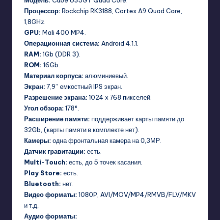
Модель:
Cube U35GT Quad Core.
Процессор:
Rockchip RK3188, Cortex A9 Quad Core,
1,8GHz.
GPU:
Mali 400 MP4.
Операционная система:
Android 4.1.1.
RAM:
1Gb (DDR 3).
ROM:
16Gb.
Материал корпуса:
алюминиевый.
Экран:
7,9” емкостный IPS экран.
Разрешение экрана:
1024 х 768 пикселей.
Угол обзора:
178°.
Расширение памяти:
поддерживает карты памяти до
32Gb, (карты памяти в комплекте нет).
Камеры:
одна фронтальная камера на 0,3МР.
Датчик гравитации:
есть.
Multi-Touch:
есть, до 5 точек касания.
Play Store:
есть.
Bluetooth:
нет.
Видео форматы:
1080P, AVI/MOV/MP4/RMVB/FLV/MKV
и т.д.
Аудио форматы: