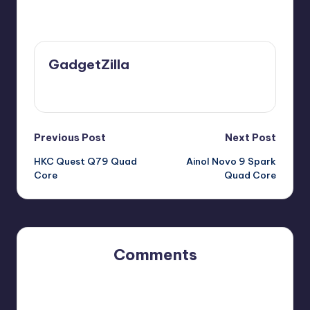
Last updated on 05/24/2013
GadgetZilla
View All Posts
Post
Previous Post
Next Post
HKC Quest Q79 Quad
Ainol Novo 9 Spark
navigation
Core
Quad Core
Comments
No comments yet. Why don’t you start the discussion?