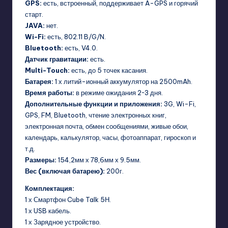
GPS:
есть, встроенный, поддерживает A-GPS и горячий
старт.
JAVA:
нет.
Wi-Fi:
есть, 802.11 B/G/N.
Bluetooth:
есть, V4.0.
Датчик гравитации:
есть.
Multi-Touch:
есть, до 5 точек касания.
Батарея:
1 х литий-ионный аккумулятор на 2500mAh.
Время работы:
в режиме ожидания 2~3 дня.
Дополнительные функции и приложения:
3G, Wi-Fi,
GPS, FM, Bluetooth, чтение электронных книг,
электронная почта, обмен сообщениями, живые обои,
календарь, калькулятор, часы, фотоаппарат, гироскоп и
т.д.
Размеры:
154,2мм х 78,6мм х 9.5мм.
Вес (включая батарею):
200г.
Комплектация:
1 х Смартфон Cube Talk 5Н.
1 х USB кабель.
1 х Зарядное устройство.