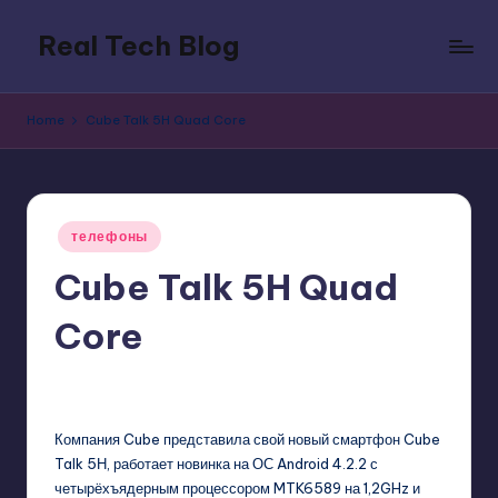
Real Tech Blog
Skip
to
Bold
content
insights
Home
Cube Talk 5H Quad Core
on
tech
trends,
innovation,
Posted
and
телефоны
in
digital
Cube Talk 5H Quad
policy.
Core
GadgetZilla
09/13/2013
No Comments
Posted
by
Компания Cube представила свой новый смартфон Cube
Talk 5Н, работает новинка на ОС Android 4.2.2 с
четырёхъядерным процессором MTK6589 на 1,2GHz и