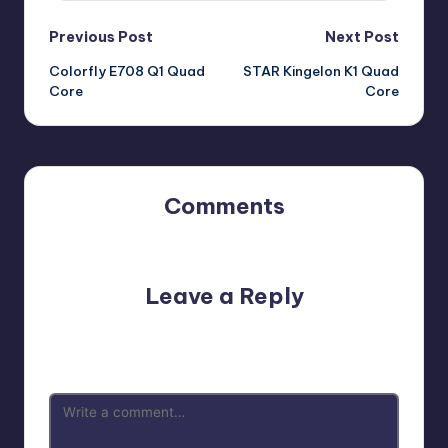
Post
Previous Post
Next Post
Colorfly E708 Q1 Quad
STAR Kingelon K1 Quad
navigation
Core
Core
Comments
No comments yet. Why don’t you start the discussion?
Leave a Reply
Your email address will not be published.
Required fields
are marked
*