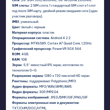
Сети:
2G: GSM 900/1800MHz, 3G: WCDMA 2100MHz.
SIM слоты:
2 SIM слота, 1 стандартный SIM слот и 1 слот
под micro SIM карту, двойной режим ожидания сети (один
участник разговора).
IMEI:
уникальный.
Цвет:
белый с черным.
Материал корпуса:
пластик.
Операционная система:
Android 4.2.2.
Процессор:
MTK6589, Cortex A7 Quad Core, 1,2GHz.
Графический процессор:
PowerVR SGX 544.
ROM:
4GB.
RAM:
1GB.
Экран:
5,5” емкостный IPS экран, изготовлен по
технологии G+G.
Разрешение экрана:
1280 x 720 пикселей HD экран.
Рингтоны:
поддерживает Polyphonic/MP3.
Аудио форматы:
MP3/WAV/AMR/AWB.
Видео форматы:
3GP/MPEG4.
Форматы изображений:
JPEG/BMP/GIF/PNG/GIF.
Форматы электронных книг и документов:
TXT/CHM/DOC/HTML.