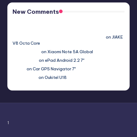
New Comments
Free Sex. Chat me >>>> graph.org/The-Best-AI-Sex-
Girlfriend-05-11?
hs=2acb2677a4116f5a299667977537a450&
on
JIAKE
V8 Octa Core
Гимбуро Петр
on
Xiaomi Note 5A Global
Haroldnuads
on
ePad Android 2.2 7″
Вадим
on
Car GPS Navigator 7″
Romanxxx77
on
Oukitel U18
1