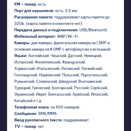
FM – тюнер:
есть.
Порт для наушников:
есть, 3,5 мм.
Расширение памяти:
поддерживает карты памяти до
32Gb, (карты памяти в комплекте нет).
Передача данных и подключения:
USB/Bluetooth.
Мобильный интернет:
WAP/Wi-Fi.
Камеры:
две камеры, фронтальная камера на 1,3МР и
основная камера на 8.0MP с автофокусом и вспышкой.
Языки:
Английский, Чешский, Датский, Немецкий,
Испанский, Филиппинский, Французский,
Хорватский, Итальянский, Литовский, Латвийский,
Голландский, Норвежский, Польский, Португальский,
Румынский, Словенский, Шведский, Вьетнамский,
Турецкий, Греческий, Болгарский, Русский, Сербский,
Украинский, Иврит, Бенгальский, Арабский, Японский,
Китайский и т.д.
Телефонная книга:
на 500 номеров.
Сообщения:
SMS/MMS.
Ввод рукописного текста:
поддерживает.
TV – тюнер:
нет.