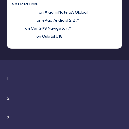
V8 Octa Core
Гимбуро Петр
on
Xiaomi Note 5A Global
Haroldnuads
on
ePad Android 2.2 7″
Вадим
on
Car GPS Navigator 7″
Romanxxx77
on
Oukitel U18
1
2
3