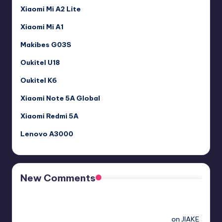
Xiaomi Mi A2 Lite
Xiaomi Mi A1
Makibes G03S
Oukitel U18
Oukitel K6
Xiaomi Note 5A Global
Xiaomi Redmi 5A
Lenovo A3000
New Comments
Free Sex. Chat me >>>> graph.org/The-Best-AI-Sex-
Girlfriend-05-11?
hs=2acb2677a4116f5a299667977537a450&
on
JIAKE