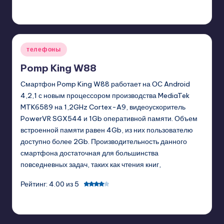
GadgetZilla
08/09/2013
Posted
by
Posted
телефоны
in
Pomp King W88
Смартфон Pomp King W88 работает на ОС Android
4,2,1 с новым процессором производства MediaTek
MTK6589 на 1,2GHz Cortex-A9, видеоускоритель
PowerVR SGX544 и 1Gb оперативной памяти. Объем
встроенной памяти равен 4Gb, из них пользователю
доступно более 2Gb. Производительность данного
смартфона достаточная для большинства
повседневных задач, таких как чтения книг,
Рейтинг: 4.00 из 5
GadgetZilla
08/05/2013
Posted
by