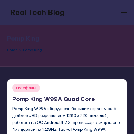
Real Tech Blog
Skip
to
Bold
content
insights
on
Pomp King
tech
trends,
Home
Pomp King
innovation,
and
digital
policy.
Posted
телефоны
in
Pomp King W99A Quad Core
Pomp King W99A оборудован большим экраном на 5
дюймов с HD разрешением 1280 х 720 пикселей,
работает на ОС Android 4.2.2, процессор в смартфоне
4х ядерный на 1,2GHz. Так же Pomp King W99A