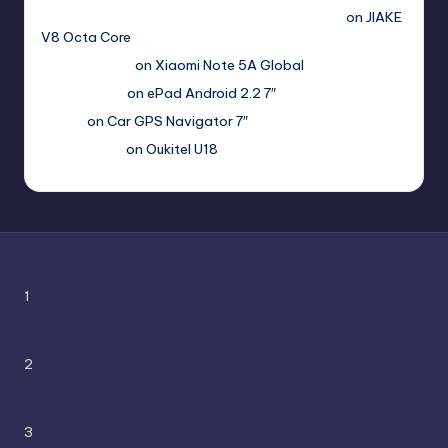
hs=2acb2677a4116f5a299667977537a450&
on
JIAKE
V8 Octa Core
Гимбуро Петр
on
Xiaomi Note 5A Global
Haroldnuads
on
ePad Android 2.2 7″
Вадим
on
Car GPS Navigator 7″
Romanxxx77
on
Oukitel U18
1
2
3