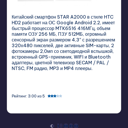
Китайский смартфон
STAR
A
2000 в стиле
HTC
HD
2 работает на ОС
Google
Android
2.2, имеет
быстрый процессор
MTK
6516 416МГц, объем
памяти ОЗУ 256 МБ, ПЗУ 512
M
Б, огромный
сенсорный экран размером 4,3″ с разрешением
320х480 пикселей, две активные
SIM
-карты, 2
фотокамеры 2,0мп со светодиодной вспышкой,
встроенный
GPS
-приемник,
WIFI
и
Bluetooth
адаптеры, цветной телевизор
SECAM
/
PAL
/
NTSC
,
FM
радио,
MP
3 и
MP
4 плееры.
Рейтинг: 3.00 из 5
GadgetZilla
07/11/2011
Posted
by
Posts
1
…
30
31
32