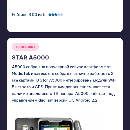
Рейтинг: 3.00 из 5
GadgetZilla
07/12/2011
Posted
by
Posted
телефоны
in
STAR A5000
A5000 собран на популярной сейчас платформе от
MediaTek и как все его собратья отлично работает с 2
sim картами. В Star A5000 интегрированы модули WiFi,
Bluetooth и GPS. Приятным дополнением является
наличие аналогового ТВ тюнера. A5000 работает под
управлением dual sim версии ОС Android 2.2.