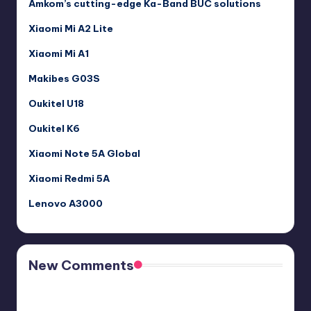
Amkom’s cutting-edge Ka-Band BUC solutions
Xiaomi Mi A2 Lite
Xiaomi Mi A1
Makibes G03S
Oukitel U18
Oukitel K6
Xiaomi Note 5A Global
Xiaomi Redmi 5A
Lenovo A3000
New Comments
Free Sex. Chat me >>>> graph.org/The-Best-AI-Sex-
Girlfriend-05-11?