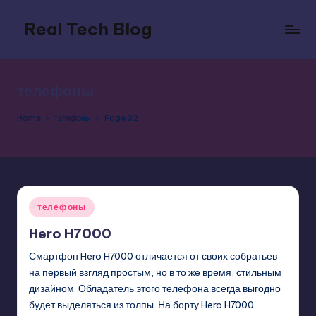
Real Tech Blog
Skip
to
Bold
content
insights
on
телефоны
tech
trends,
Home
телефоны
Page 32
innovation,
and
digital
policy.
Posted
телефоны
in
Hero H7000
Смартфон Hero H7000 отличается от своих собратьев
на первый взгляд простым, но в то же время, стильным
дизайном. Обладатель этого телефона всегда выгодно
будет выделяться из толпы. На борту Hero H7000