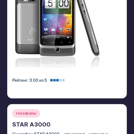
Рейтинг: 3.00 из 5
GadgetZilla
07/11/2011
Posted
by
Posted
телефоны
in
STAR A3000