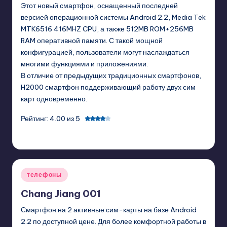
Этот новый смартфон, оснащенный последней
версией операционной системы Android 2.2, Media Tek
MTK6516 416MHZ CPU, а также 512MB ROM+256MB
RAM оперативной памяти. С такой мощной
конфигурацией, пользователи могут наслаждаться
многими функциями и приложениями.
В отличие от предыдущих традиционных смартфонов,
H2000 смартфон поддерживающий работу двух сим
карт одновременно.
Рейтинг: 4.00 из 5
GadgetZilla
07/12/2011
Posted
by
Posted
телефоны
in
Chang Jiang 001
Смартфон на 2 активные сим-карты на базе Android
2.2 по доступной цене. Для более комфортной работы в