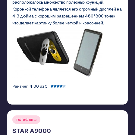
расположилось множество полезных функций.
Коронкой телефона является его огромный дисплей на
4,3 дюйма с хорошим разрешением 480*800 точек,
что делает картинку более четкой и красочней.
Рейтинг: 4.00 из 5
GadgetZilla
08/03/2011
Posted
by
Posted
телефоны
in
STAR A9000