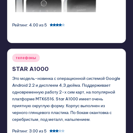
Рейтинг: 4.00 из 5
GadgetZilla
07/11/2011
Posted
by
Posted
телефоны
in
STAR A1000
Это модель-новинка с операционной системой Google
Android 2.2 и дисплеем 4,3 дюйма. Поддерживает
одновременную работу 2-х сим карт, на популярной
платформе MTK6516. Star A1000 имеет очень
приятную округлую форму. Корпус выполнен из
черного глянцевого пластика. По бокам окантовка с
серебристым, под металл, напылением.
Рейтинг: 3.00 из 5